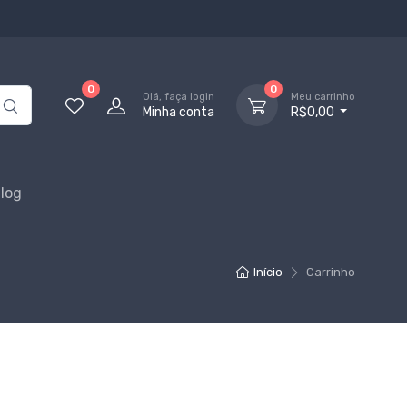
0
0
Olá, faça login
Meu carrinho
Minha conta
R$0,00
log
Início
Carrinho