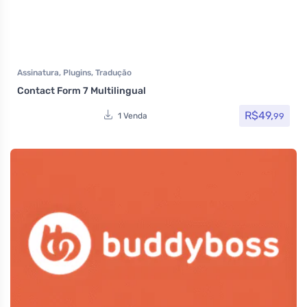
Assinatura
,
Plugins
,
Tradução
Contact Form 7 Multilingual
R$
49,
99
1 Venda