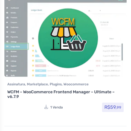
Assinatura
,
Marketplace
,
Plugins
,
Woocommerce
WCFM – WooCommerce Frontend Manager – Ultimate –
v6.7.9
R$
59,
99
1 Venda