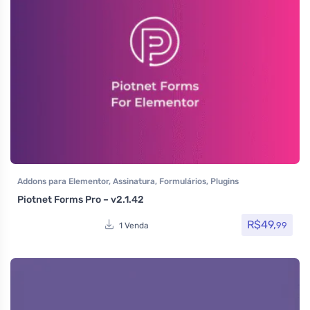
Addons para Elementor
,
Assinatura
,
Formulários
,
Plugins
Piotnet Forms Pro – v2.1.42
R$
49,
99
1 Venda