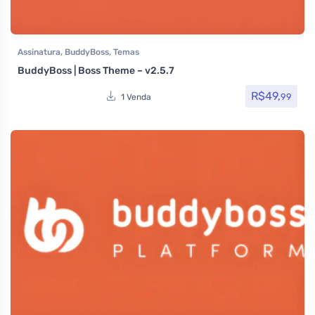
Assinatura
,
BuddyBoss
,
Temas
BuddyBoss | Boss Theme – v2.5.7
R$
49,
99
1 Venda