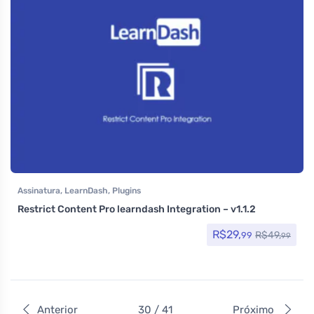
Assinatura
,
LearnDash
,
Plugins
Restrict Content Pro learndash Integration – v1.1.2
R$
29,
R$
49,
99
99
Anterior
30 / 41
Próximo