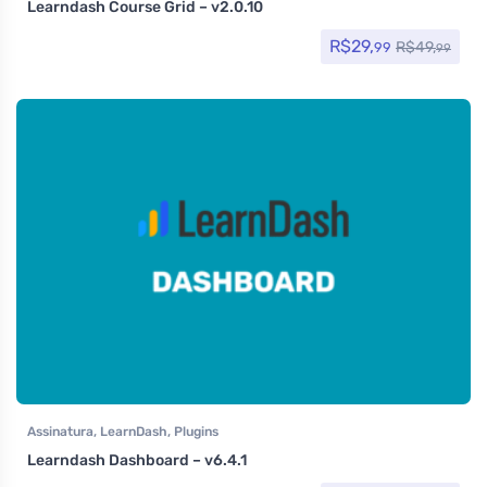
Learndash Course Grid – v2.0.10
R$
29,
R$
49,
99
99
Assinatura
,
LearnDash
,
Plugins
Learndash Dashboard – v6.4.1