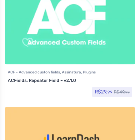
ACF - Advanced custon fields
,
Assinatura
,
Plugins
ACFields: Repeater Field – v2.1.0
R$
29,
R$
49,
99
99