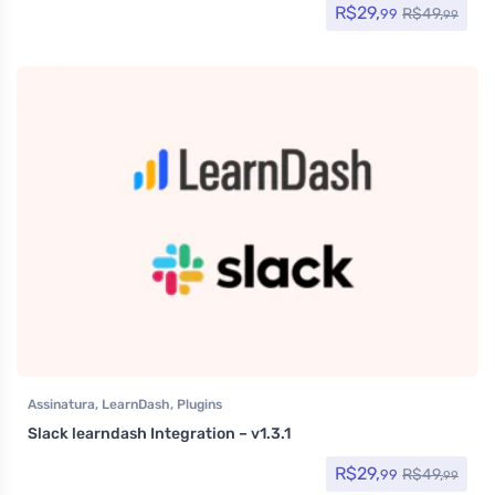
R$
29,
R$
49,
99
99
Assinatura
,
LearnDash
,
Plugins
Slack learndash Integration – v1.3.1
R$
29,
R$
49,
99
99