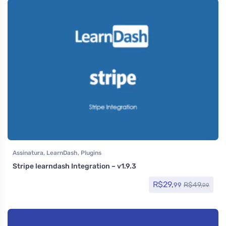
Assinatura
,
LearnDash
,
Plugins
Stripe learndash Integration – v1.9.3
R$
29,
R$
49,
99
99