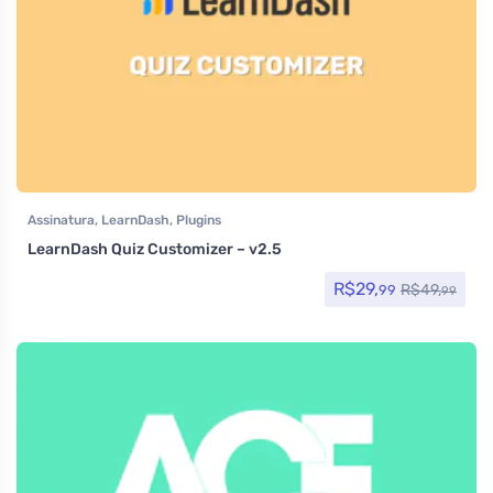
Assinatura
,
LearnDash
,
Plugins
LearnDash Quiz Customizer – v2.5
R$
29,
R$
49,
99
99