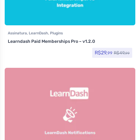
Assinatura
,
LearnDash
,
Plugins
Learndash Paid Memberships Pro – v1.2.0
R$
29,
R$
49,
99
99