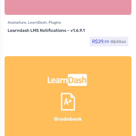
Assinatura
,
LearnDash
,
Plugins
Learndash LMS Notifications – v1.6.9.1
R$
29,
R$
49,
99
99