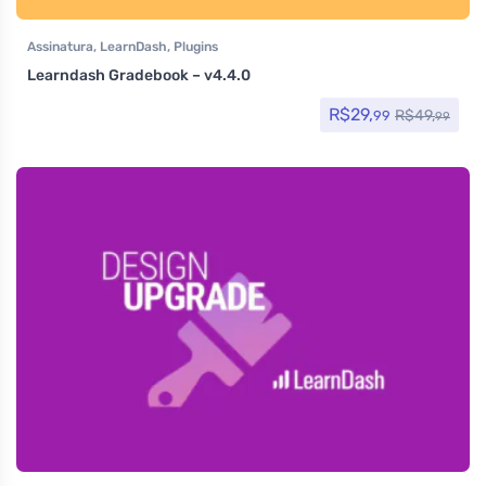
Assinatura
,
LearnDash
,
Plugins
Learndash Gradebook – v4.4.0
R$
29,
R$
49,
99
99