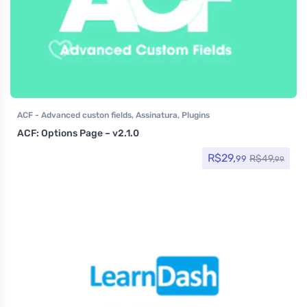
ACF - Advanced custon fields
,
Assinatura
,
Plugins
ACF: Options Page – v2.1.0
R$
29,
R$
49,
99
99