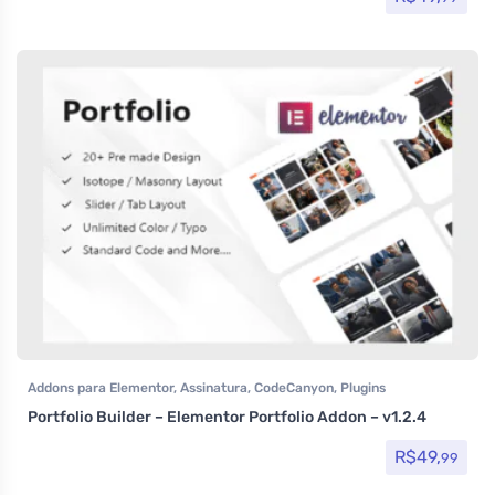
Addons para Elementor
,
Assinatura
,
CodeCanyon
,
Plugins
Portfolio Builder – Elementor Portfolio Addon – v1.2.4
R$
49,
99