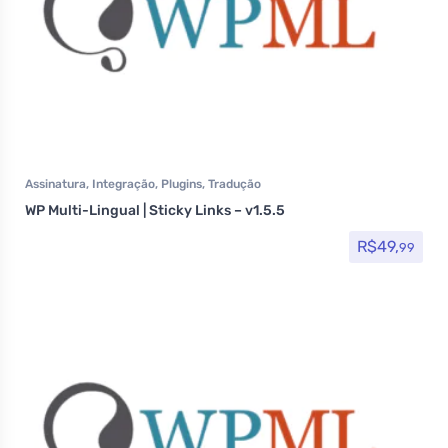
Assinatura
,
Integração
,
Plugins
,
Tradução
WP Multi-Lingual | Sticky Links – v1.5.5
R$
49,
99