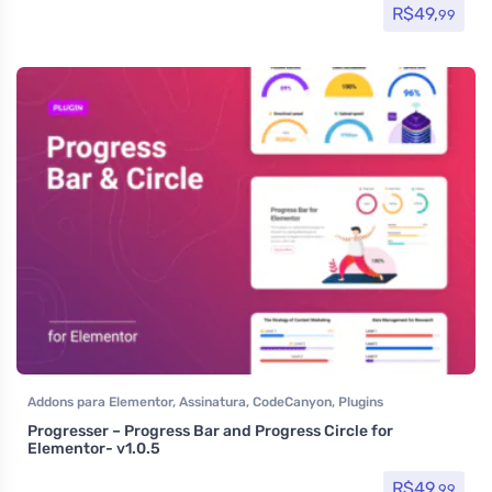
R$
49,
99
Addons para Elementor
,
Assinatura
,
CodeCanyon
,
Plugins
Progresser – Progress Bar and Progress Circle for
Elementor- v1.0.5
R$
49,
99