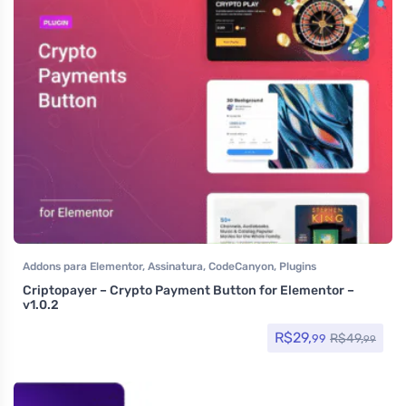
Addons para Elementor
,
Assinatura
,
CodeCanyon
,
Plugins
Criptopayer – Crypto Payment Button for Elementor –
v1.0.2
R$
29,
R$
49,
99
99