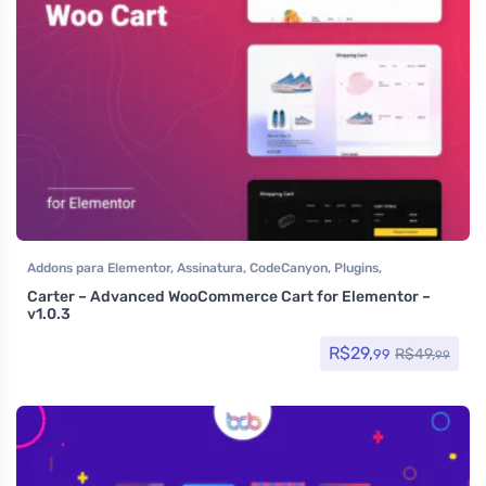
Addons para Elementor
,
Assinatura
,
CodeCanyon
,
Plugins
,
Woocommerce
Carter – Advanced WooCommerce Cart for Elementor –
v1.0.3
R$
29,
R$
49,
99
99