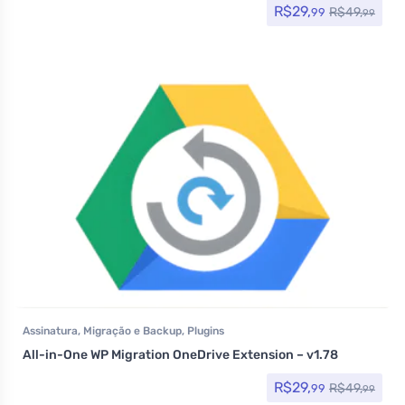
R$
29,
R$
49,
99
99
Assinatura
,
Migração e Backup
,
Plugins
All-in-One WP Migration OneDrive Extension – v1.78
R$
29,
R$
49,
99
99