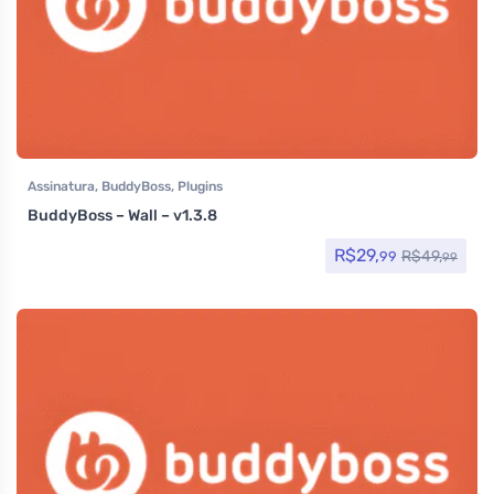
Assinatura
,
BuddyBoss
,
Plugins
BuddyBoss – Wall – v1.3.8
R$
29,
R$
49,
99
99