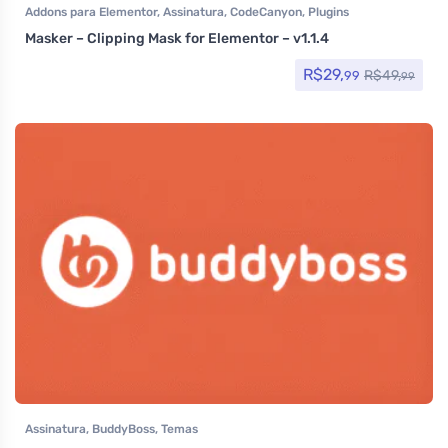
Addons para Elementor
,
Assinatura
,
CodeCanyon
,
Plugins
Masker – Clipping Mask for Elementor – v1.1.4
R$
29,
R$
49,
99
99
Assinatura
,
BuddyBoss
,
Temas