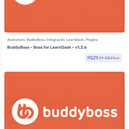
Assinatura
,
BuddyBoss
,
Integração
,
LearnDash
,
Plugins
BuddyBoss – Boss for LearnDash – v1.3.6
R$
29,
R$
49,
99
99