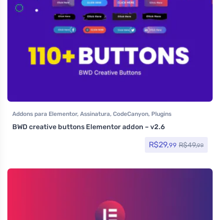
Addons para Elementor
,
Assinatura
,
CodeCanyon
,
Plugins
BWD creative buttons Elementor addon – v2.6
R$
29,
R$
49,
99
99