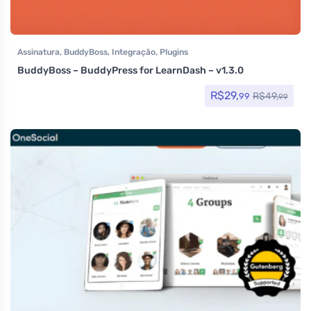
Assinatura
,
BuddyBoss
,
Integração
,
Plugins
BuddyBoss – BuddyPress for LearnDash – v1.3.0
R$
29,
R$
49,
99
99