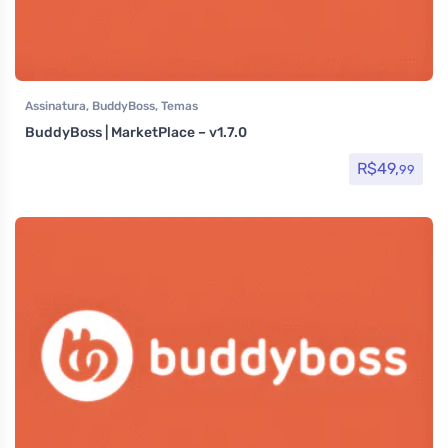
Assinatura
,
BuddyBoss
,
Temas
BuddyBoss | MarketPlace – v1.7.0
R$
49,
99