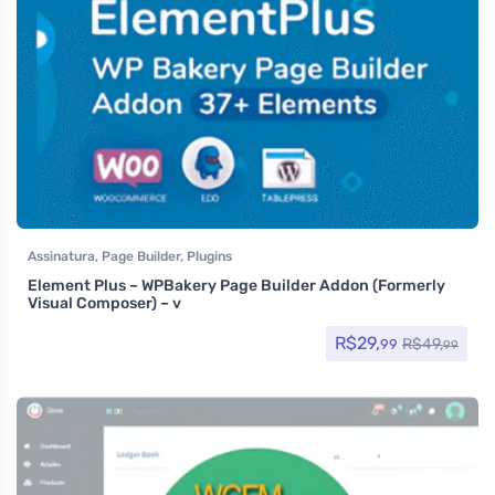
Assinatura
,
Page Builder
,
Plugins
Element Plus – WPBakery Page Builder Addon (Formerly
Visual Composer) – v
R$
29,
R$
49,
99
99