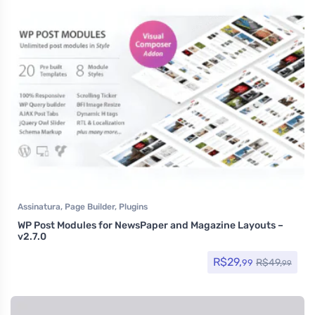
Assinatura
,
Page Builder
,
Plugins
WP Post Modules for NewsPaper and Magazine Layouts –
v2.7.0
R$
29,
R$
49,
99
99