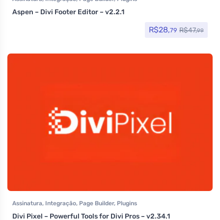
Aspen – Divi Footer Editor – v2.2.1
R$
28,
R$
47,
79
99
Assinatura
,
Integração
,
Page Builder
,
Plugins
Divi Pixel – Powerful Tools for Divi Pros – v2.34.1