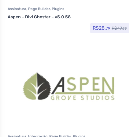
Assinatura
,
Page Builder
,
Plugins
Aspen – Divi Ghoster – v5.0.58
R$
28,
R$
47,
79
99
Assinatura
,
Integração
,
Page Builder
,
Plugins