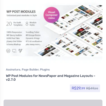
Assinatura
,
Page Builder
,
Plugins
WP Post Modules for NewsPaper and Magazine Layouts –
v2.7.0
R$
29,
R$
49,
99
99