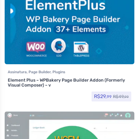
Assinatura
,
Page Builder
,
Plugins
Element Plus – WPBakery Page Builder Addon (Formerly
Visual Composer) – v
R$
29,
R$
49,
99
99