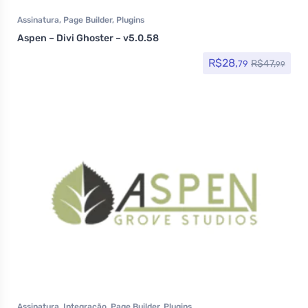
Assinatura
,
Page Builder
,
Plugins
Aspen – Divi Ghoster – v5.0.58
R$
28,
R$
47,
79
99
Assinatura
,
Integração
,
Page Builder
,
Plugins