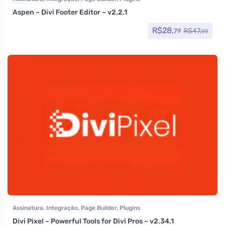
Aspen – Divi Footer Editor – v2.2.1
R$
28,
R$
47,
79
99
Assinatura
,
Integração
,
Page Builder
,
Plugins
Divi Pixel – Powerful Tools for Divi Pros – v2.34.1