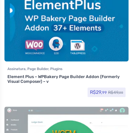
Assinatura
,
Page Builder
,
Plugins
Element Plus – WPBakery Page Builder Addon (Formerly
Visual Composer) – v
R$
29,
R$
49,
99
99