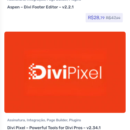
Aspen – Divi Footer Editor – v2.2.1
R$
28,
R$
47,
79
99
Assinatura
,
Integração
,
Page Builder
,
Plugins
Divi Pixel – Powerful Tools for Divi Pros – v2.34.1