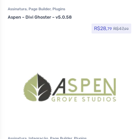
Assinatura
,
Page Builder
,
Plugins
Aspen – Divi Ghoster – v5.0.58
R$
28,
R$
47,
79
99
Assinatura
,
Integração
,
Page Builder
,
Plugins