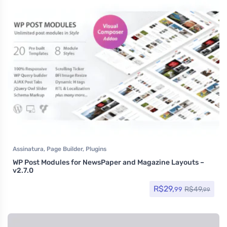
Assinatura
,
Page Builder
,
Plugins
WP Post Modules for NewsPaper and Magazine Layouts –
v2.7.0
R$
29,
R$
49,
99
99