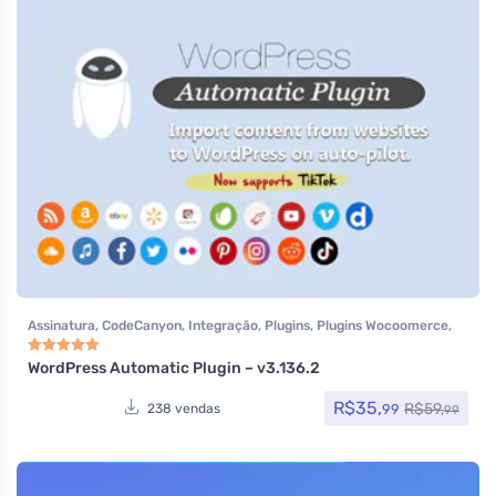
Assinatura
,
CodeCanyon
,
Integração
,
Plugins
,
Plugins Wocoomerce
,
Social Media Plugins
,
Todos os itens
,
Woocommerce
WordPress Automatic Plugin – v3.136.2
Avaliação
5.00
de 5
R$
35,
R$
59,
99
238 vendas
99