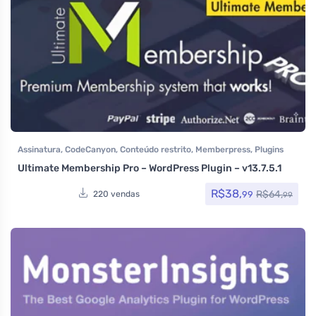
Assinatura
,
CodeCanyon
,
Conteúdo restrito
,
Memberpress
,
Plugins
Ultimate Membership Pro – WordPress Plugin – v13.7.5.1
R$
38,
R$
64,
99
220 vendas
99