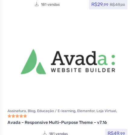
R$
29,
R$
49,
99
181 vendas
99
Assinatura
,
Blog
,
Educação / E-learning
,
Elementor
,
Loja Virtual
,
MarketPlace
,
Multiuso
,
Portfolio
,
Tecnologia
,
Temas
,
Themeforest
,
Todos os itens
,
Woocommerce
Avada – Responsive Multi-Purpose Theme – v7.16
Avaliação
5.00
de 5
R$
49,
99
181 vendas