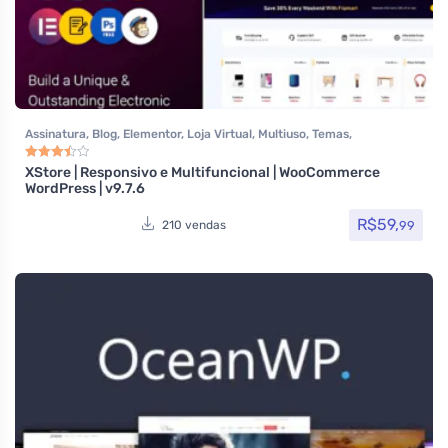
Assinatura
,
Blog
,
Elementor
,
Loja Virtual
,
Multiuso
,
Temas
,
Themeforest
,
Todos os itens
,
Woocommerce
XStore | Responsivo e Multifuncional | WooCommerce
Avaliação
3.50
de 5
WordPress | v9.7.6
R$
59,
99
210 vendas