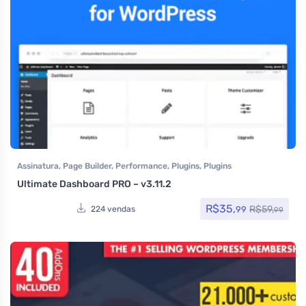
Assinatura
,
Page Builder
,
Performance
,
Plugins
,
Plugins
Wocoomerce
,
Segurança
,
Todos os itens
,
Woocommerce
Ultimate Dashboard PRO – v3.11.2
R$
35,
R$
59,
99
224 vendas
99