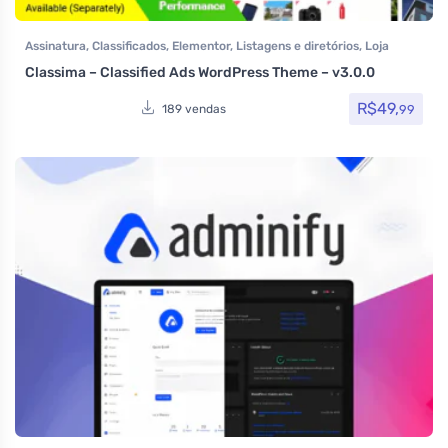
Assinatura
,
Classificados
,
Elementor
,
Listagens e diretórios
,
Loja
Virtual
,
Reservas e Aluguel
,
Temas
,
Themeforest
,
Todos os itens
,
Classima – Classified Ads WordPress Theme – v3.0.0
Venda de carros
,
Woocommerce
R$
49,
99
189 vendas