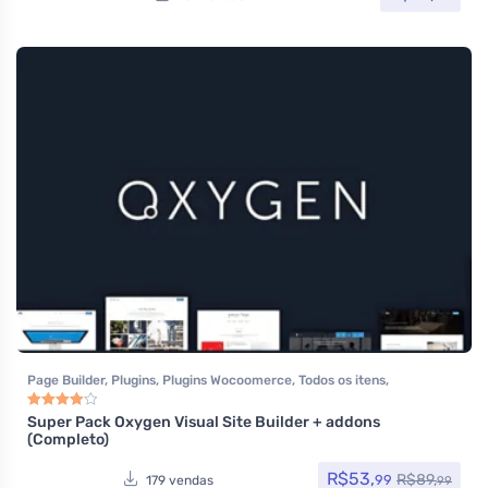
Page Builder
,
Plugins
,
Plugins Wocoomerce
,
Todos os itens
,
Woocommerce
Super Pack Oxygen Visual Site Builder + addons
Avaliação
4.00
de 5
(Completo)
R$
53,
R$
89,
99
179 vendas
99