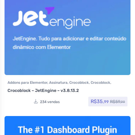
Addons para Elementor
,
Assinatura
,
Crocoblock
,
Crocoblock
,
Elementor Pro
,
Plugins
,
Todos os itens
Crocoblock – JetEngine – v3.8.13.2
R$
35,
R$
59,
99
234 vendas
99