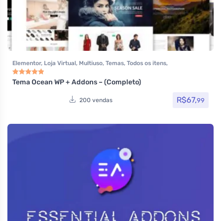
Elementor
,
Loja Virtual
,
Multiuso
,
Temas
,
Todos os itens
,
Woocommerce
Tema Ocean WP + Addons – (Completo)
Avaliação
5.00
de 5
R$
67,
99
200 vendas