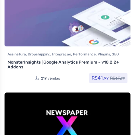
Assinatura
,
Dropshipping
,
Integração
,
Performance
,
Plugins
,
SEO
,
Todos os itens
MonsterInsights | Google Analytics Premium – v10.2.2+
Addons
R$
41,
R$
69,
99
219 vendas
99