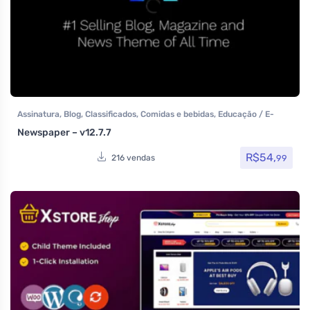
Assinatura
,
Blog
,
Classificados
,
Comidas e bebidas
,
Educação / E-
learning
,
Elementor
,
Elementor Pro
,
Loja Virtual
,
Multiuso
,
Tecnologia
,
Newspaper – v12.7.7
Temas
,
Themeforest
,
Todos os itens
R$
54,
99
216 vendas