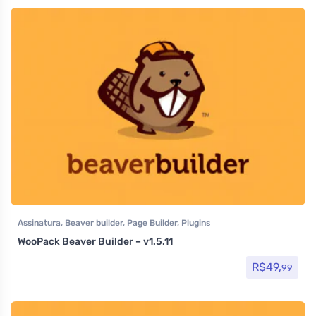
Assinatura
,
Beaver builder
,
Page Builder
,
Plugins
WooPack Beaver Builder – v1.5.11
R$
49,
99