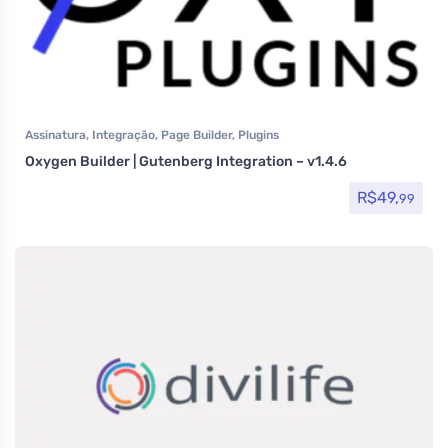
Assinatura
,
Integração
,
Page Builder
,
Plugins
Oxygen Builder | Gutenberg Integration – v1.4.6
R$
49,
99