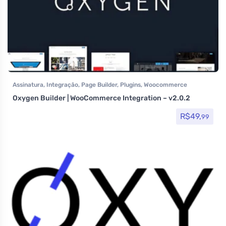
Assinatura
,
Integração
,
Page Builder
,
Plugins
,
Woocommerce
Oxygen Builder | WooCommerce Integration – v2.0.2
R$
49,
99