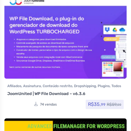
Afiliados
,
Assinatura
,
Conteúdo restrito
,
Dropshipping
,
Plugins
,
Todos
os itens
JoomUnited | WP File Download – v6.3.6
R$
35,
R$
59,
99
74 vendas
99