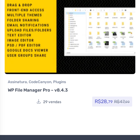
Assinatura
,
CodeCanyon
,
Plugins
WP File Manager Pro – v8.4.3
R$
28,
R$
47,
79
29 vendas
99