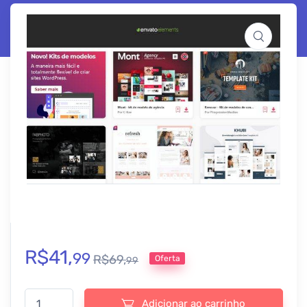
R$
41,
99
R$
69,
Oferta
99
Super Pack Envato Elements | Mais de 5.000 Modelos de Sites Pro
Adicionar ao carrinho