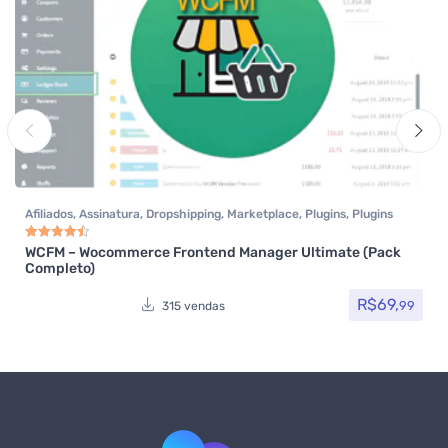
Afiliados
,
Assinatura
,
Dropshipping
,
Marketplace
,
Plugins
,
Plugins
Wocoomerce
,
Todos os itens
,
Woocommerce
WCFM – Wocommerce Frontend Manager Ultimate (Pack
Avaliação
4.50
de 5
Completo)
R$
69,
99
315 vendas