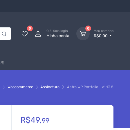
0
0
Olá, faça login
Meu carrinho
Minha conta
R$0,00
og
o
Woocommerce
Assinatura
Astra WP Portfolio – v1.13.5
R$
49,
99