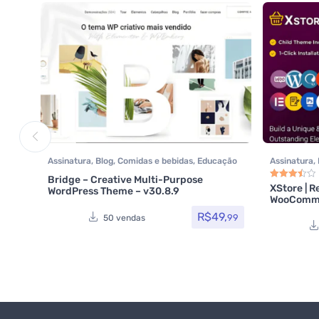
Assinatura
,
Blog
,
Comidas e bebidas
,
Educação
Assinatura
,
/ E-learning
,
Elementor
,
Hotel / Viagem
,
Multiuso
,
Te
Bridge – Creative Multi-Purpose
Imobiliária
,
Listagens e diretórios
,
Loja Virtual
,
Woocomme
XStore | R
WordPress Theme – v30.8.9
Avaliação
3.5
WooCommer
MarketPlace
,
Multiuso
,
Page Builder
,
Portfolio
,
Reservas e Aluguel
,
Saúde e Beleza
,
Tecnologia
,
R$
49,
99
50 vendas
Temas
,
Themeforest
,
Todos os itens