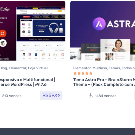
Blog
,
Elementor
,
Loja Virtual
,
Elementor
,
Multiuso
,
Temas
,
Todos o
mas
,
Themeforest
,
Todos os itens
,
rce
esponsivo e Multifuncional |
Tema Astra Pro – BrainStorm 
0
de 5
Avaliação
5.00
de 5
ce WordPress | v9.7.6
Theme – (Pack Completo com 
R$
59,
99
210 vendas
1484 vendas