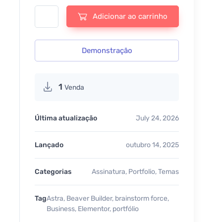
Astra WP Portfolio - v1.13.5 quantidade
Adicionar ao carrinho
Demonstração
1
Venda
Última atualização
July 24, 2026
Lançado
outubro 14, 2025
Categorias
Assinatura
,
Portfolio
,
Temas
Tag
Astra
,
Beaver Builder
,
brainstorm force
,
Business
,
Elementor
,
portfólio