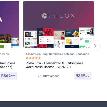
s itens
Assinatura
,
Blog
,
Comidas e bebidas
,
Educação
Assi
/ E-learning
,
Elementor
,
Hotel / Viagem
,
Mark
REHu
Imobiliária
,
Listagens e diretórios
,
Loja Virtual
,
Todos
WordPress
Phlox Pro – Elementor MultiPurpose
forn
Avaliação
4.80
de 5
addons)
WordPress Theme – v5.17.20
Multiuso
,
Política
,
Portfolio
,
Reservas e Aluguel
,
v19.
Saúde e Beleza
,
Som e video
,
Tecnologia
,
R$
69,
R$
59,
Temas
,
Themeforest
,
Todos os itens
99
99
889 vendas