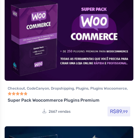
Checkout
,
CodeCanyon
,
Dropshipping
,
Plugins
,
Plugins Wocoomerce
,
Todos os itens
,
Woocommerce
Super Pack Woocommerce Plugins Premium
Avaliação
4.83
de 5
R$
89,
99
2667 vendas