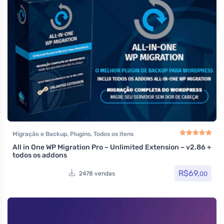
Migração e Backup
,
Plugins
,
Todos os itens
All in One WP Migration Pro – Unlimited Extension – v2.86 +
Avaliação
5.00
de
todos os addons
R$
69,
00
2478 vendas