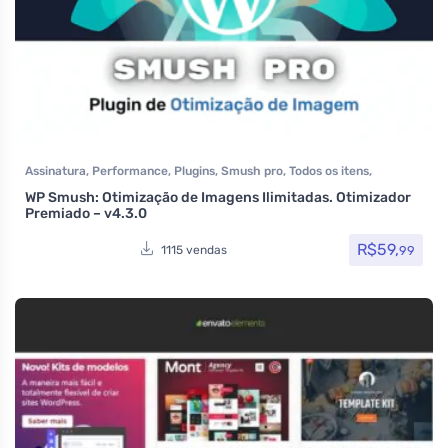
Assinatura
,
Performance
,
Plugins
,
Smush pro
,
Todos os itens
,
WPMUDEV
WP Smush: Otimização de Imagens Ilimitadas. Otimizador
Premiado – v4.3.0
R$
59,
99
1115 vendas