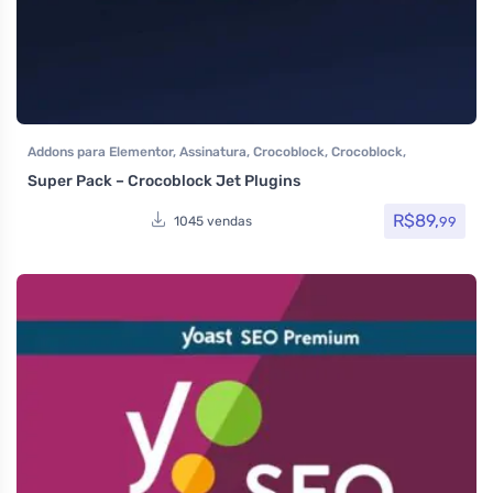
Addons para Elementor
,
Assinatura
,
Crocoblock
,
Crocoblock
,
Elementor Pro
,
Page Builder
,
Plugins
Super Pack – Crocoblock Jet Plugins
R$
89,
99
1045 vendas