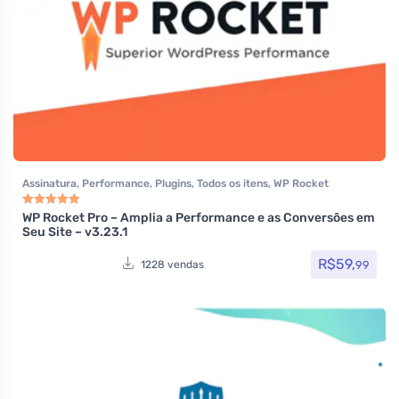
Assinatura
,
Performance
,
Plugins
,
Todos os itens
,
WP Rocket
WP Rocket Pro – Amplia a Performance e as Conversões em
Avaliação
5.00
de 5
Seu Site – v3.23.1
R$
59,
99
1228 vendas