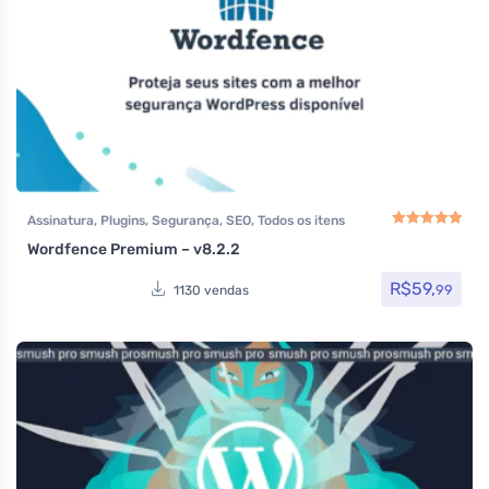
Assinatura
,
Plugins
,
Segurança
,
SEO
,
Todos os itens
Wordfence Premium – v8.2.2
Avaliação
5.00
de
R$
59,
99
1130 vendas