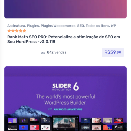
Assinatura
,
Plugins
,
Plugins Wocoomerce
,
SEO
,
Todos os itens
,
WP
Rocket
Rank Math SEO PRO: Potencialize a otimização de SEO em
Avaliação
5.00
de 5
Seu WordPress -v3.0.118
R$
59,
99
842 vendas