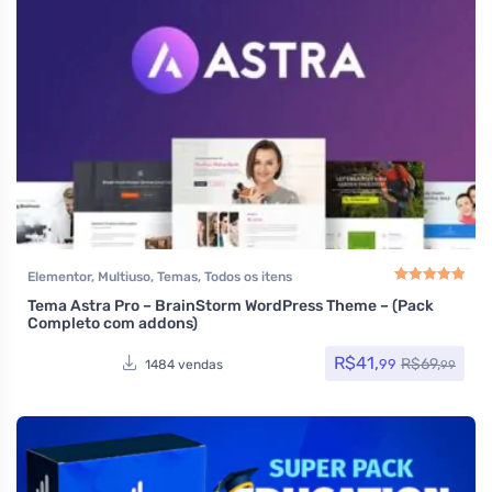
Elementor
,
Multiuso
,
Temas
,
Todos os itens
Tema Astra Pro – BrainStorm WordPress Theme – (Pack
Avaliação
5.00
de
Completo com addons)
R$
41,
R$
69,
99
1484 vendas
99