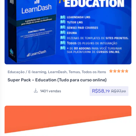
Educação / E-learning
,
LearnDash
,
Temas
,
Todos os itens
Super Pack – Education (Tudo para curso online)
Avaliação
4.83
de
R$
58,
R$
97,
79
1401 vendas
99