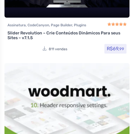
Assinatura
,
CodeCanyon
,
Page Builder
,
Plugins
Slider Revolution – Crie Conteúdos Dinâmicos Para seus
Avaliação
5.00
de
Sites – v7.1.5
R$
69,
99
811 vendas