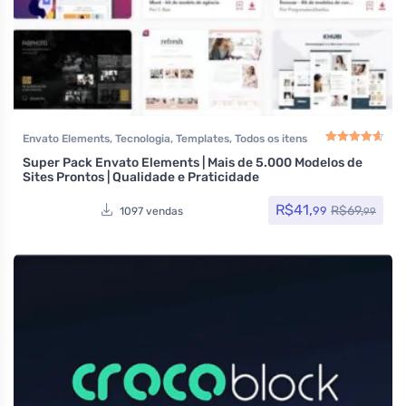
Envato Elements
,
Tecnologia
,
Templates
,
Todos os itens
Super Pack Envato Elements | Mais de 5.000 Modelos de
Avaliação
4.67
de
Sites Prontos | Qualidade e Praticidade
R$
41,
R$
69,
99
1097 vendas
99