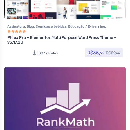
Assinatura
,
Blog
,
Comidas e bebidas
,
Educação / E-learning
,
Elementor
,
Hotel / Viagem
,
Imobiliária
,
Listagens e diretórios
,
Loja
Virtual
,
Multiuso
,
Política
,
Portfolio
,
Reservas e Aluguel
,
Saúde e
Phlox Pro – Elementor MultiPurpose WordPress Theme –
Avaliação
4.80
de 5
v5.17.20
Beleza
,
Som e video
,
Tecnologia
,
Temas
,
Themeforest
,
Todos os itens
R$
35,
R$
59,
99
887 vendas
99