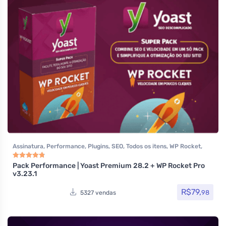
Assinatura
,
Performance
,
Plugins
,
SEO
,
Todos os itens
,
WP Rocket
,
Yoast SEO
Pack Performance | Yoast Premium 28.2 + WP Rocket Pro
Avaliação
4.85
de 5
v3.23.1
R$
79,
98
5327 vendas