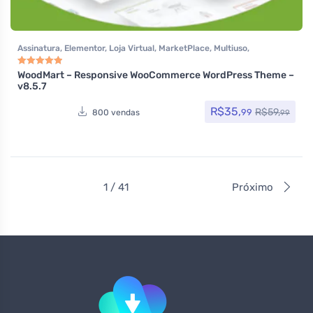
Assinatura
,
Elementor
,
Loja Virtual
,
MarketPlace
,
Multiuso
,
Tecnologia
,
Temas
,
Themeforest
,
Todos os itens
,
Woocommerce
WoodMart – Responsive WooCommerce WordPress Theme –
Avaliação
5.00
de 5
v8.5.7
R$
35,
R$
59,
99
800 vendas
99
1 / 41
Próximo