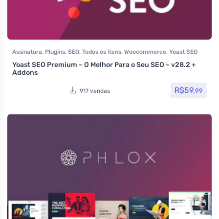
Assinatura
,
Plugins
,
SEO
,
Todos os itens
,
Woocommerce
,
Yoast SEO
Yoast SEO Premium – O Melhor Para o Seu SEO – v28.2 +
Addons
R$
59,
99
917 vendas