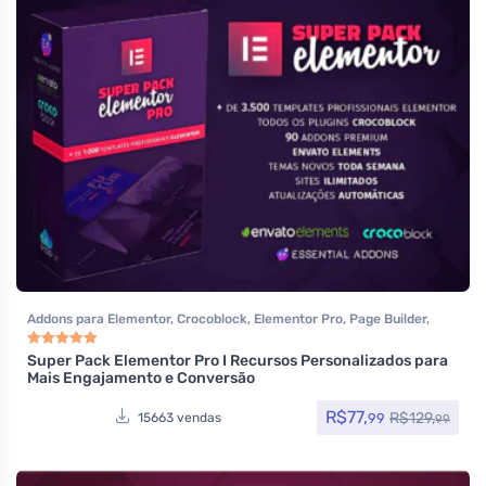
Addons para Elementor
,
Crocoblock
,
Elementor Pro
,
Page Builder
,
Performance
,
Temas
Super Pack Elementor Pro I Recursos Personalizados para
Avaliação
4.97
de 5
Mais Engajamento e Conversão
R$
77,
R$
129,
99
15663 vendas
99