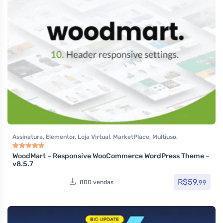
Assinatura
,
Elementor
,
Loja Virtual
,
MarketPlace
,
Multiuso
,
Tecnologia
,
Temas
,
Themeforest
,
Todos os itens
,
Woocommerce
WoodMart – Responsive WooCommerce WordPress Theme –
Avaliação
5.00
de 5
v8.5.7
R$
59,
99
800 vendas