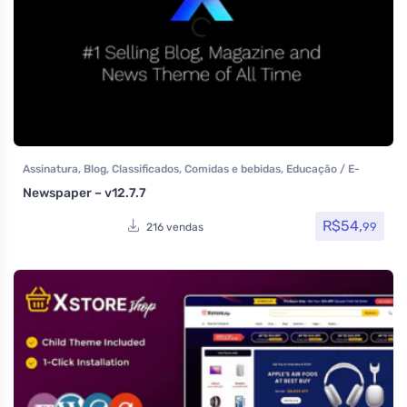
Assinatura
,
Blog
,
Classificados
,
Comidas e bebidas
,
Educação / E-
learning
,
Elementor
,
Elementor Pro
,
Loja Virtual
,
Multiuso
,
Tecnologia
,
Newspaper – v12.7.7
Temas
,
Themeforest
,
Todos os itens
R$
54,
99
216 vendas