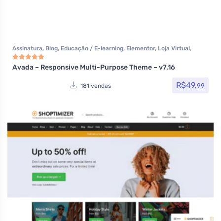
Assinatura
,
Blog
,
Educação / E-learning
,
Elementor
,
Loja Virtual
,
MarketPlace
,
Multiuso
,
Portfolio
,
Tecnologia
,
Temas
,
Themeforest
,
Todos os itens
,
Woocommerce
Avada – Responsive Multi-Purpose Theme – v7.16
Avaliação
5.00
de 5
R$
49,
99
181 vendas