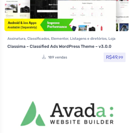
Assinatura
,
Classificados
,
Elementor
,
Listagens e diretórios
,
Loja
Virtual
,
Reservas e Aluguel
,
Temas
,
Themeforest
,
Todos os itens
,
Classima – Classified Ads WordPress Theme – v3.0.0
Venda de carros
,
Woocommerce
R$
49,
99
189 vendas