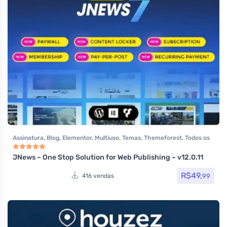
Assinatura
,
Blog
,
Elementor
,
Multiuso
,
Temas
,
Themeforest
,
Todos os
itens
JNews – One Stop Solution for Web Publishing – v12.0.11
Avaliação
5.00
de 5
R$
49,
99
416 vendas