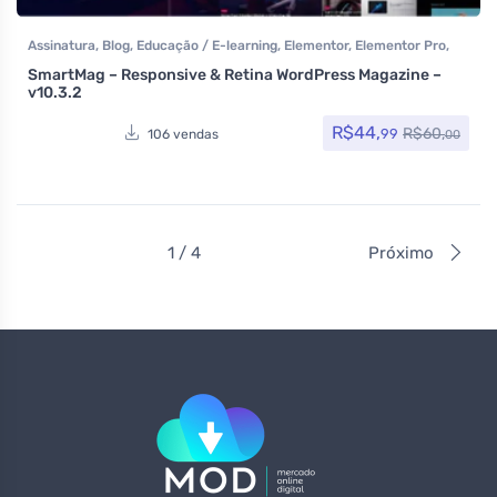
Assinatura
,
Blog
,
Educação / E-learning
,
Elementor
,
Elementor Pro
,
Multiuso
,
Portfolio
,
Som e video
,
Tecnologia
,
Temas
,
Themeforest
,
SmartMag – Responsive & Retina WordPress Magazine –
Todos os itens
v10.3.2
R$
44,
R$
60,
99
106 vendas
00
1 / 4
Próximo