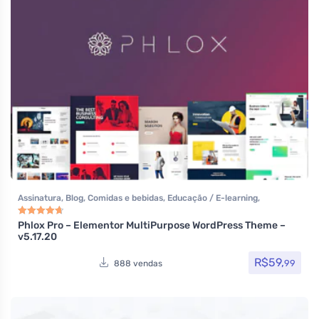
Assinatura
,
Blog
,
Comidas e bebidas
,
Educação / E-learning
,
Elementor
,
Hotel / Viagem
,
Imobiliária
,
Listagens e diretórios
,
Loja
Virtual
,
Multiuso
,
Política
,
Portfolio
,
Reservas e Aluguel
,
Saúde e
Phlox Pro – Elementor MultiPurpose WordPress Theme –
Avaliação
4.80
de 5
v5.17.20
Beleza
,
Som e video
,
Tecnologia
,
Temas
,
Themeforest
,
Todos os itens
R$
59,
99
888 vendas