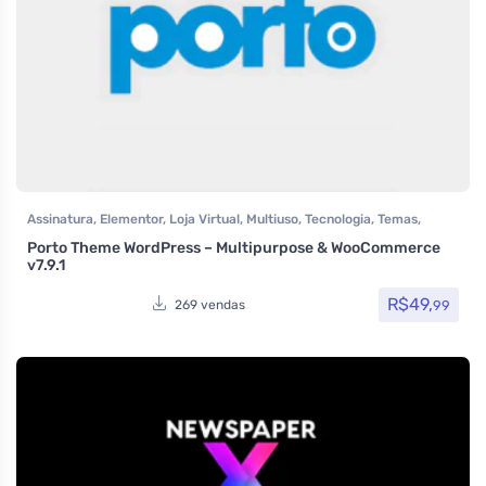
Assinatura
,
Elementor
,
Loja Virtual
,
Multiuso
,
Tecnologia
,
Temas
,
Themeforest
,
Todos os itens
,
Woocommerce
Porto Theme WordPress – Multipurpose & WooCommerce
v7.9.1
R$
49,
99
269 vendas