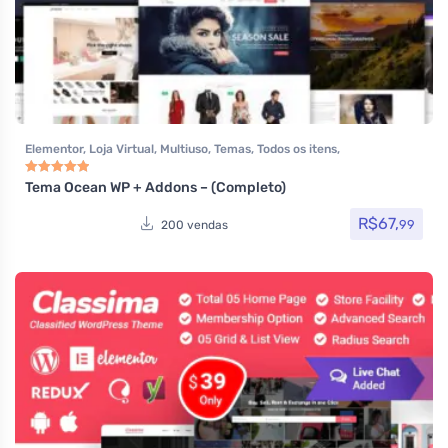
Elementor
,
Loja Virtual
,
Multiuso
,
Temas
,
Todos os itens
,
Woocommerce
Tema Ocean WP + Addons – (Completo)
Avaliação
5.00
de 5
R$
67,
99
200 vendas