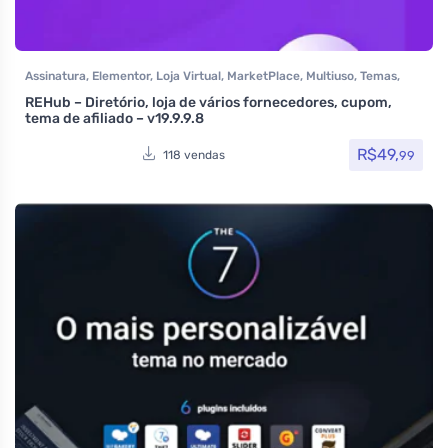
Assinatura
,
Elementor
,
Loja Virtual
,
MarketPlace
,
Multiuso
,
Temas
,
Themeforest
,
Todos os itens
,
Woocommerce
REHub – Diretório, loja de vários fornecedores, cupom,
tema de afiliado – v19.9.9.8
R$
49,
99
118 vendas