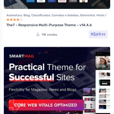
Assinatura
,
Blog
,
Classificados
,
Comidas e bebidas
,
Elementor
,
Hotel /
Viagem
,
Loja Virtual
,
MarketPlace
,
Multiuso
,
Page Builder
,
Portfolio
,
Saúde e Beleza
,
Tecnologia
,
Temas
,
Themeforest
,
Todos os itens
The7 – Responsive Multi-Purpose Theme – v14.4.6
Avaliação
4.00
de 5
R$
69,
99
118 vendas