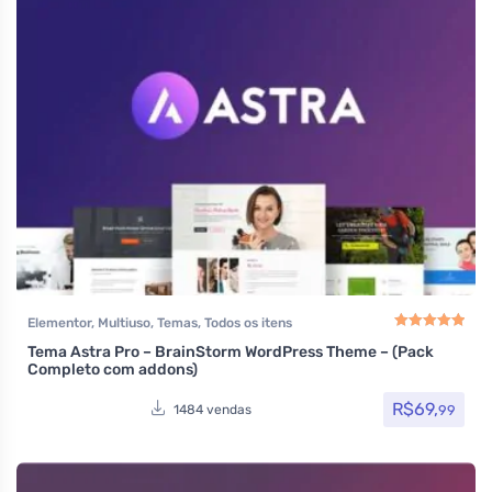
Elementor
,
Multiuso
,
Temas
,
Todos os itens
Tema Astra Pro – BrainStorm WordPress Theme – (Pack
Avaliação
5.00
de
Completo com addons)
R$
69,
99
1484 vendas