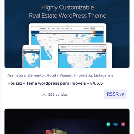
Assinatura
,
Elementor
,
Hotel / Viagem
,
Imobiliária
,
Listagens e
diretórios
,
Reservas e Aluguel
,
Temas
,
Themeforest
,
Todos os itens
,
Houzez – Tema wordpress para imóveis – v4.3.5
Woocommerce
R$
59,
99
365 vendas