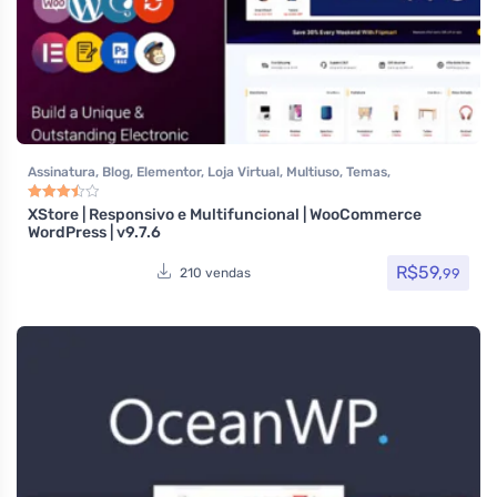
Assinatura
,
Blog
,
Elementor
,
Loja Virtual
,
Multiuso
,
Temas
,
Themeforest
,
Todos os itens
,
Woocommerce
XStore | Responsivo e Multifuncional | WooCommerce
Avaliação
3.50
de 5
WordPress | v9.7.6
R$
59,
99
210 vendas