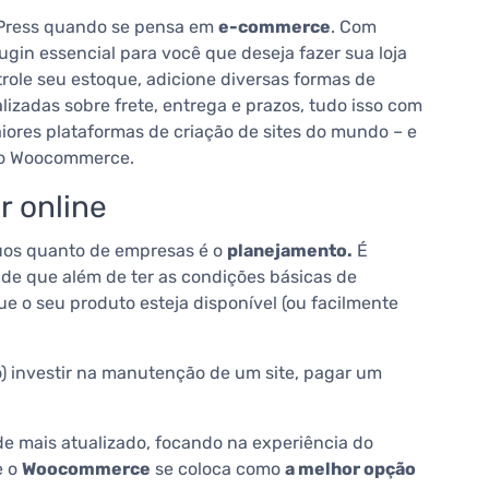
dPress quando se pensa em
e-commerce
. Com
gin essencial para você que deseja fazer sua loja
trole seu estoque, adicione diversas formas de
lizadas sobre frete, entrega e prazos, tudo isso com
ores plataformas de criação de sites do mundo – e
 do Woocommerce.
r online
duos quanto de empresas é o
planejamento.
É
e de que além de ter as condições básicas de
e o seu produto esteja disponível (ou facilmente
o) investir na manutenção de um site, pagar um
 de mais atualizado, focando na experiência do
e o
Woocommerce
se coloca como
a melhor opção