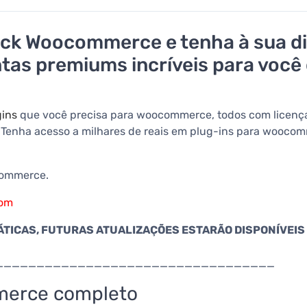
ack Woocommerce e tenha à sua di
s premiums incríveis para você cr
gins
que você precisa para woocommerce, todos com licença 
e. Tenha acesso a milhares de reais em plug-ins para wooco
ocommerce.
com
TICAS, FUTURAS ATUALIZAÇÕES ESTARÃO DISPONÍVEIS 
__________________________________
merce completo