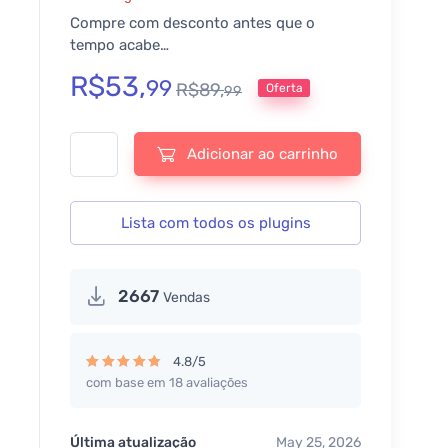
Compre com desconto antes que o
tempo acabe…
R$
53,
99
R$
89,
Oferta
99
Super Pack Woocommerce Plugins Premium quantidade
Adicionar ao carrinho
Lista com todos os plugins
2667
Vendas
4.8/5
com base em 18 avaliações
Avaliação
4.83
de 5
Última atualização
May 25, 2026