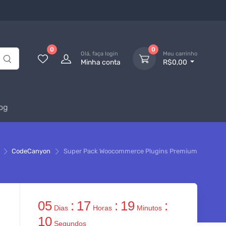
0
0
Olá, faça login
Meu carrinho
Minha conta
R$0,00
og
CodeCanyon
Super Pack Woocommerce Plugins Premium
05
:
17
:
19
:
Dias
Horas
Minutos
10
Segundos