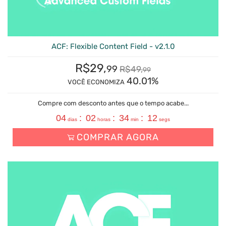
ACF: Flexible Content Field - v2.1.0
R$
29,
99
R$
49,
99
40.01%
VOCÊ ECONOMIZA
Compre com desconto antes que o tempo acabe...
04
:
02
:
34
:
11
dias
horas
min
segs
COMPRAR AGORA