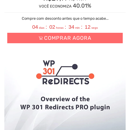
40.01%
VOCÊ ECONOMIZA
Compre com desconto antes que o tempo acabe...
04
:
02
:
34
:
11
dias
horas
min
segs
COMPRAR AGORA