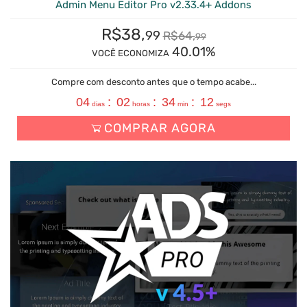
Admin Menu Editor Pro v2.33.4+ Addons
R$
38,
99
R$
64,
99
40.01%
VOCÊ ECONOMIZA
Compre com desconto antes que o tempo acabe...
04
:
02
:
34
:
11
dias
horas
min
segs
COMPRAR AGORA