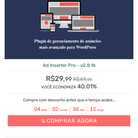
Ad Inserter Pro - v2.8.16
R$
29,
99
R$
49,
99
40.01%
VOCÊ ECONOMIZA
Compre com desconto antes que o tempo acabe...
04
:
02
:
34
:
11
dias
horas
min
segs
COMPRAR AGORA