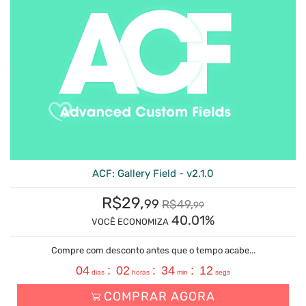
ACF: Gallery Field - v2.1.0
R$
29,
99
R$
49,
99
40.01%
VOCÊ ECONOMIZA
Compre com desconto antes que o tempo acabe...
04
:
02
:
34
:
11
dias
horas
min
segs
COMPRAR AGORA