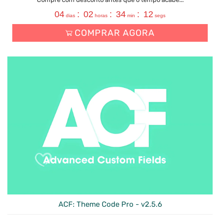
04
:
02
:
34
:
11
dias
horas
min
segs
COMPRAR AGORA
ACF: Theme Code Pro - v2.5.6