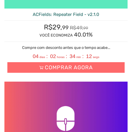
ACFields: Repeater Field - v2.1.0
R$
29,
99
R$
49,
99
40.01%
VOCÊ ECONOMIZA
Compre com desconto antes que o tempo acabe...
04
:
02
:
34
:
11
dias
horas
min
segs
COMPRAR AGORA