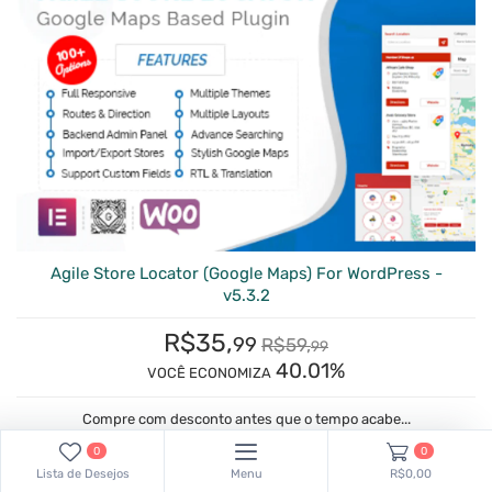
Agile Store Locator (Google Maps) For WordPress -
v5.3.2
R$
35,
99
R$
59,
99
40.01%
VOCÊ ECONOMIZA
Compre com desconto antes que o tempo acabe...
04
:
02
:
34
:
11
0
0
dias
horas
min
segs
Lista de Desejos
Menu
R$0,00