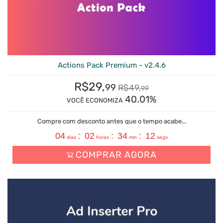
Actions Pack Premium - v2.4.6
R$
29,
99
R$
49,
99
40.01%
VOCÊ ECONOMIZA
Compre com desconto antes que o tempo acabe...
04
:
02
:
34
:
11
dias
horas
min
segs
COMPRAR AGORA