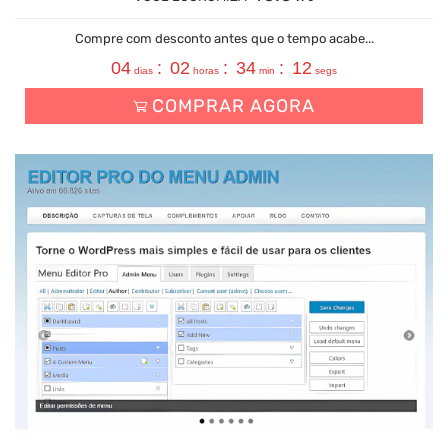
Compre com desconto antes que o tempo acabe...
04
:
02
:
34
:
11
dias
horas
min
segs
COMPRAR AGORA