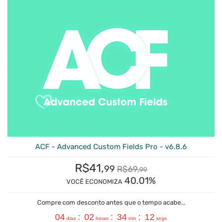
ACF - Advanced Custom Fields Pro - v6.8.6
R$
41,
99
R$
69,
99
40.01%
VOCÊ ECONOMIZA
Compre com desconto antes que o tempo acabe...
04
:
02
:
34
:
11
dias
horas
min
segs