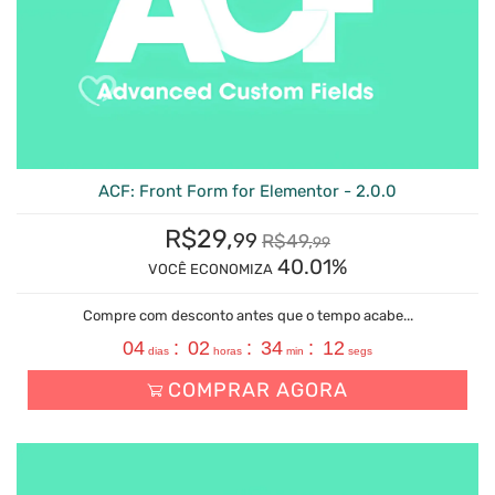
ACF: Front Form for Elementor - 2.0.0
R$
29,
99
R$
49,
99
40.01%
VOCÊ ECONOMIZA
Compre com desconto antes que o tempo acabe...
04
:
02
:
34
:
11
dias
horas
min
segs
COMPRAR AGORA