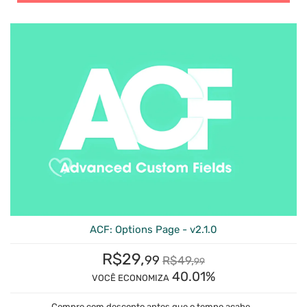
ACF: Options Page - v2.1.0
R$
29,
99
R$
49,
99
40.01%
VOCÊ ECONOMIZA
Compre com desconto antes que o tempo acabe...