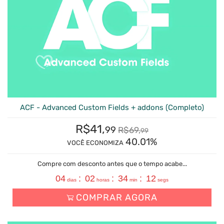
ACF - Advanced Custom Fields + addons (Completo)
R$
41,
99
R$
69,
99
40.01%
VOCÊ ECONOMIZA
Compre com desconto antes que o tempo acabe...
04
:
02
:
34
:
11
dias
horas
min
segs
COMPRAR AGORA