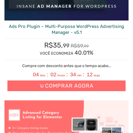
Ads Pro Plugin – Multi-Purpose WordPress Advertising
Manager - v5.1
R$
35,
99
R$
59,
99
40.01%
VOCÊ ECONOMIZA
Compre com desconto antes que o tempo acabe...
04
:
02
:
34
:
11
dias
horas
min
segs
COMPRAR AGORA