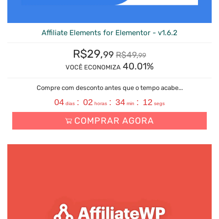
Affiliate Elements for Elementor - v1.6.2
R$
29,
99
R$
49,
99
40.01%
VOCÊ ECONOMIZA
Compre com desconto antes que o tempo acabe...
04
:
02
:
34
:
11
dias
horas
min
segs
COMPRAR AGORA