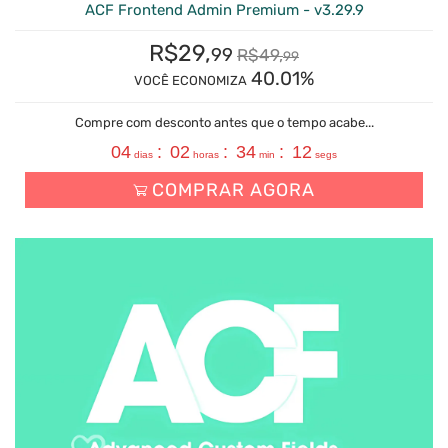
ACF Frontend Admin Premium - v3.29.9
R$
29,
99
R$
49,
99
40.01%
VOCÊ ECONOMIZA
Compre com desconto antes que o tempo acabe...
04
:
02
:
34
:
11
dias
horas
min
segs
COMPRAR AGORA