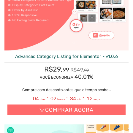
Advanced Category Listing for Elementor - v1.0.6
R$
29,
99
R$
49,
99
40.01%
VOCÊ ECONOMIZA
Compre com desconto antes que o tempo acabe...
04
:
02
:
34
:
11
dias
horas
min
segs
COMPRAR AGORA