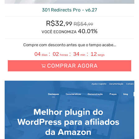
301 Redirects Pro - v6.27
R$
32,
99
R$
54,
99
40.01%
VOCÊ ECONOMIZA
Compre com desconto antes que o tempo acabe...
04
:
02
:
34
:
11
dias
horas
min
segs
COMPRAR AGORA