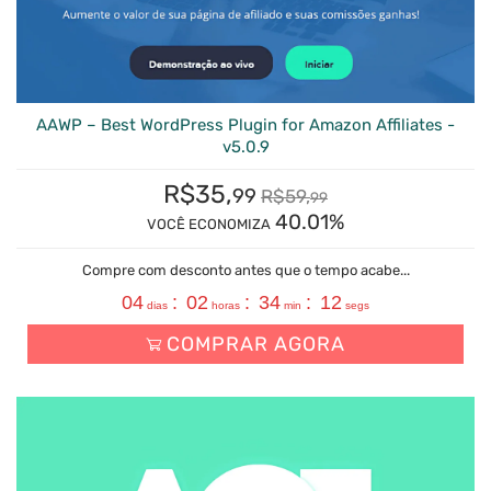
AAWP – Best WordPress Plugin for Amazon Affiliates -
v5.0.9
R$
35,
99
R$
59,
99
40.01%
VOCÊ ECONOMIZA
Compre com desconto antes que o tempo acabe...
04
:
02
:
34
:
11
dias
horas
min
segs
COMPRAR AGORA