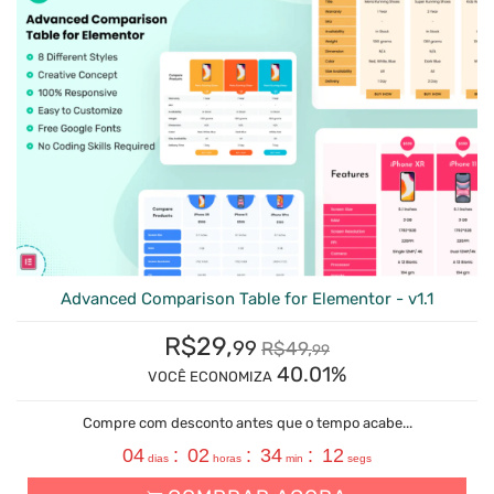
Advanced Comparison Table for Elementor - v1.1
R$
29,
99
R$
49,
99
40.01%
VOCÊ ECONOMIZA
Compre com desconto antes que o tempo acabe...
04
:
02
:
34
:
11
dias
horas
min
segs