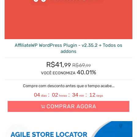
AffiliateWP WordPress Plugin - v2.35.2 + Todos os
addons
R$
41,
99
R$
69,
99
40.01%
VOCÊ ECONOMIZA
Compre com desconto antes que o tempo acabe...
04
:
02
:
34
:
11
dias
horas
min
segs
COMPRAR AGORA