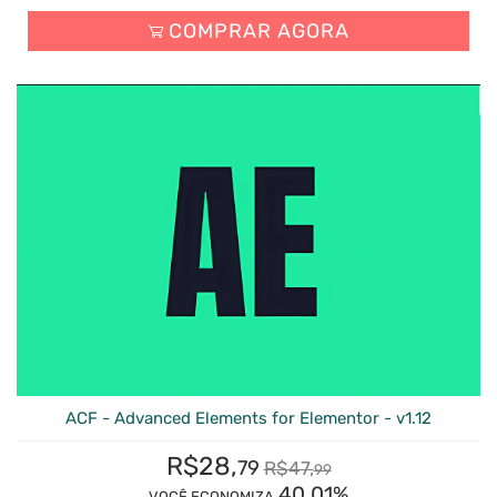
COMPRAR AGORA
ACF - Advanced Elements for Elementor - v1.12
R$
28,
79
R$
47,
99
40.01%
VOCÊ ECONOMIZA