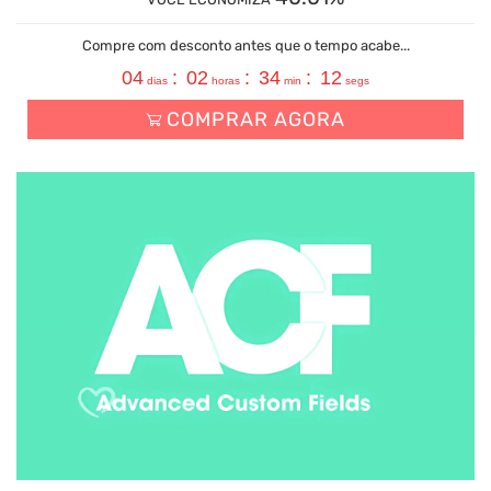
Compre com desconto antes que o tempo acabe...
04
:
02
:
34
:
11
dias
horas
min
segs
COMPRAR AGORA