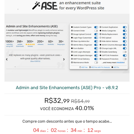
Admin and Site Enhancements (ASE) Pro - v8.9.2
R$
32,
99
R$
54,
99
40.01%
VOCÊ ECONOMIZA
Compre com desconto antes que o tempo acabe...
04
:
02
:
34
:
11
dias
horas
min
segs