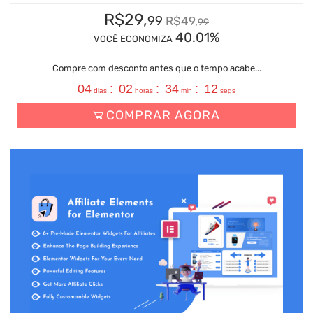
R$
29,
99
R$
49,
99
40.01%
VOCÊ ECONOMIZA
Compre com desconto antes que o tempo acabe...
04
:
02
:
34
:
11
dias
horas
min
segs
COMPRAR AGORA