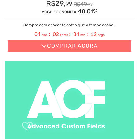
R$
29,
99
R$
49,
99
40.01%
VOCÊ ECONOMIZA
Compre com desconto antes que o tempo acabe...
04
:
02
:
34
:
11
dias
horas
min
segs
COMPRAR AGORA