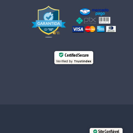
Certified Secure
Verified by
Trustindex
Site Confiável