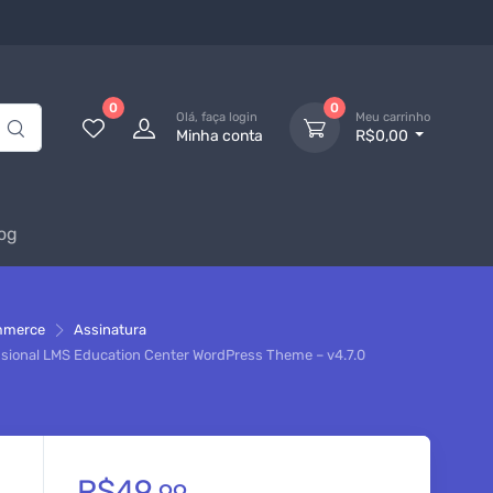
0
0
Olá, faça login
Meu carrinho
Minha conta
R$0,00
og
mmerce
Assinatura
ssional LMS Education Center WordPress Theme – v4.7.0
R$
49,