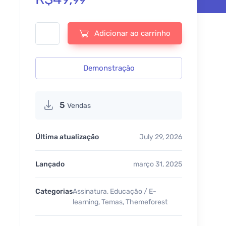
99
EduMall – Professional LMS Education Center WordPress Th
Adicionar ao carrinho
Demonstração
5
Vendas
Última atualização
July 29, 2026
Lançado
março 31, 2025
Categorias
Assinatura
,
Educação / E-
learning
,
Temas
,
Themeforest