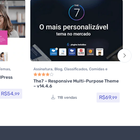
Temas
,
Assinatura
,
Blog
,
Classificados
,
Comidas e
Assi
bebidas
,
Elementor
,
Hotel / Viagem
,
Loja
Tem
dPress
Neve
Virtual
,
MarketPlace
,
Multiuso
,
Page Builder
,
The7 – Responsive Multi-Purpose Theme
Avaliação
4.00
de 5
– v14.4.6
Portfolio
,
Saúde e Beleza
,
Tecnologia
,
Temas
,
Themeforest
,
Todos os itens
R$
54,
99
R$
69,
99
118 vendas