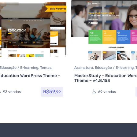
Educação / E-learning
,
Temas
,
Assinatura
,
Educação / E-learning
,
t
,
Todos os itens
Themeforest
,
Todos os itens
ducation WordPress Theme –
MasterStudy – Education Wor
Theme – v4.8.153
R$
59,
99
93 vendas
69 vendas