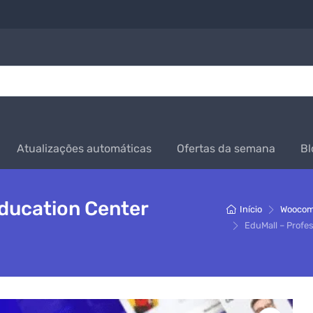
Atualizações automáticas
Ofertas da semana
Bl
Education Center
Início
Wooco
EduMall – Profe