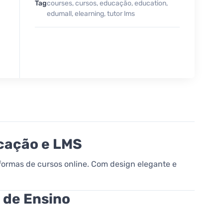
Tag
courses
,
cursos
,
educação
,
education
,
edumall
,
elearning
,
tutor lms
ucação e LMS
formas de cursos online. Com design elegante e
 de Ensino