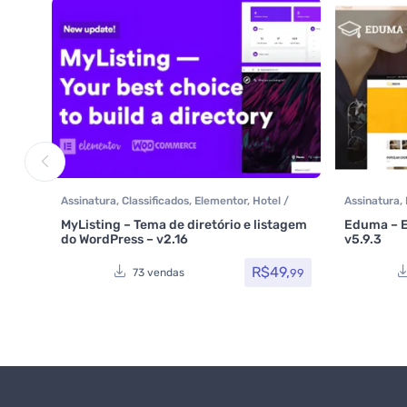
Assinatura
,
Classificados
,
Elementor
,
Hotel /
Assinatura
,
Viagem
,
Imobiliária
,
Listagens e diretórios
,
Themefores
MyListing – Tema de diretório e listagem
Eduma – E
Multiuso
,
Reservas e Aluguel
,
Temas
,
do WordPress – v2.16
v5.9.3
Themeforest
,
Todos os itens
,
Venda de carros
,
Woocommerce
R$
49,
99
73 vendas