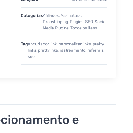
Categorias
Afiliados
,
Assinatura
,
Dropshipping
,
Plugins
,
SEO
,
Social
Media Plugins
,
Todos os itens
Tag
encurtador
,
link
,
personalizar links
,
pretty
links
,
prettylinks
,
rastreamento
,
referrals
,
seo
recionamento e