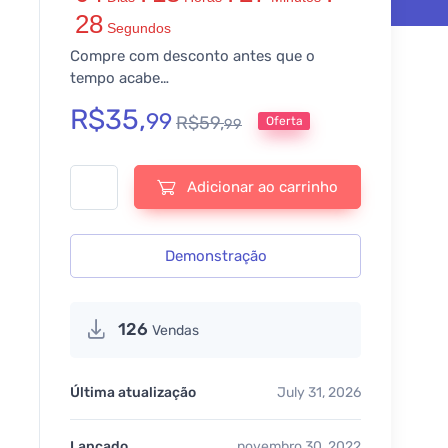
28
Segundos
Compre com desconto antes que o
tempo acabe…
R$
35,
99
R$
59,
Oferta
99
Pretty Links Pro | Custom Link Shortener, Branded Link Ma
Adicionar ao carrinho
Demonstração
126
Vendas
Última atualização
July 31, 2026
Lançado
novembro 30, 2022