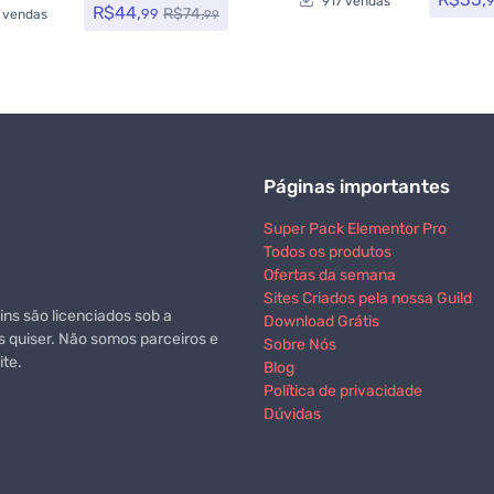
917 vendas
R$
44,
R$
74,
99
 vendas
99
Páginas importantes
Super Pack Elementor Pro
Todos os produtos
Ofertas da semana
Sites Criados pela nossa Guild
ns são licenciados sob a
Download Grátis
s quiser. Não somos parceiros e
Sobre Nós
te.
Blog
Política de privacidade
Dúvidas