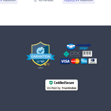
R$
59,
R$
89,
99
99
63 vendas
99
99
Certified Secure
Verified by
Trustindex