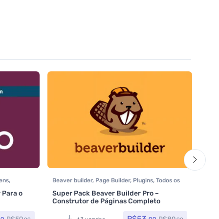
tens
,
Beaver builder
,
Page Builder
,
Plugins
,
Todos os
Addo
itens
,
Woocommerce
Croc
 Para o
Super Pack Beaver Builder Pro –
Croc
Plug
Construtor de Páginas Completo
R$
53,