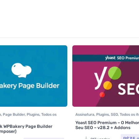
n
,
Page Builder
,
Plugins
,
Todos os
Assinatura
,
Plugins
,
SEO
,
Todos os i
Woocommerce
,
Yoast SEO
Yoast SEO Premium – O Melhor
k WPBakery Page Builder
Seu SEO – v28.2 + Addons
0
de 5
omposer)
R$
35,