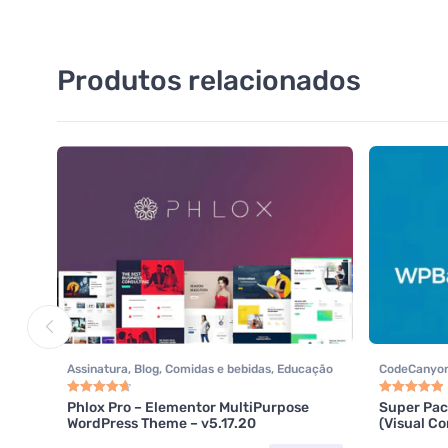
Produtos relacionados
Assinatura
,
Blog
,
Comidas e bebidas
,
Educação
CodeCanyo
/ E-learning
,
Elementor
,
Hotel / Viagem
,
itens
Imobiliária
,
Listagens e diretórios
,
Loja Virtual
,
Phlox Pro – Elementor MultiPurpose
Super Pac
Avaliação
4.80
de 5
Avaliação
5.0
WordPress Theme – v5.17.20
(Visual C
Multiuso
,
Política
,
Portfolio
,
Reservas e Aluguel
,
Saúde e Beleza
,
Som e video
,
Tecnologia
,