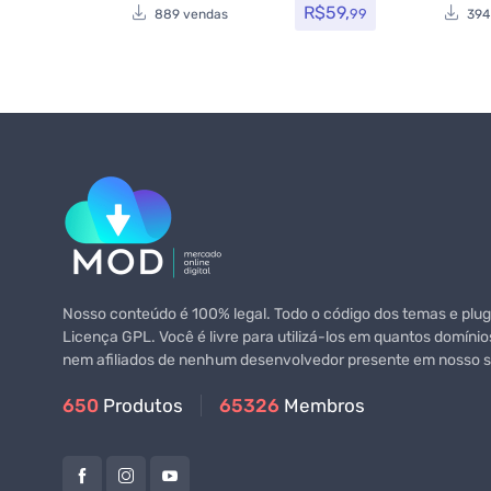
R$
59,
Temas
,
Themeforest
,
Todos os itens
99
889 vendas
394
Nosso conteúdo é 100% legal. Todo o código dos temas e plugi
Licença GPL. Você é livre para utilizá-los em quantos domínio
nem afiliados de nenhum desenvolvedor presente em nosso si
650
Produtos
65326
Membros