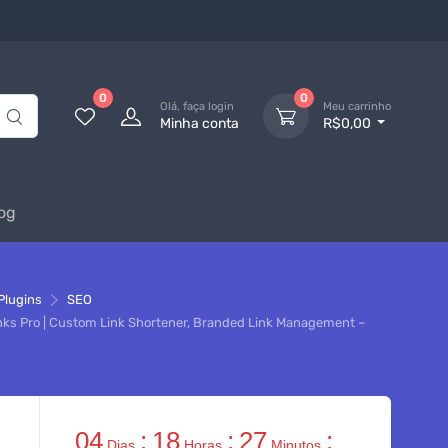
0
0
Olá, faça login
Meu carrinho
Minha conta
R$0,00
og
Plugins
SEO
inks Pro | Custom Link Shortener, Branded Link Management –
04
:
18
:
27
:
Dias
Horas
Minutos