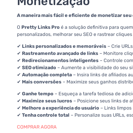
Monetização
A maneira mais fácil e eficiente de monetizar se
O
Pretty Links Pro
é a solução definitiva para quem 
personalizados, melhorar seu SEO e rastrear clique
✔
Links personalizados e memoráveis
– Crie URLs
✔
Rastreamento avançado de links
– Monitore cliq
✔
Redirecionamentos inteligentes
– Controle como
✔
SEO otimizado
– Aumente a visibilidade do seu s
✔
Automação completa
– Insira links de afiliado
✔
Mais conversões
– Maximize seus ganhos distribu
✔
Ganhe tempo
– Esqueça a tarefa tediosa de adic
✔
Maximize seus lucros
– Posicione seus links de a
✔
Melhore a experiência do usuário
– Links limpos
✔
Tenha controle total
– Personalize suas URLs, e
COMPRAR AGORA