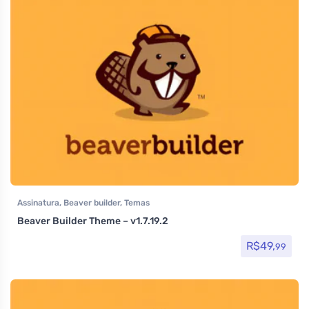
Assinatura
,
Beaver builder
,
Temas
Beaver Builder Theme – v1.7.19.2
R$
49,
99