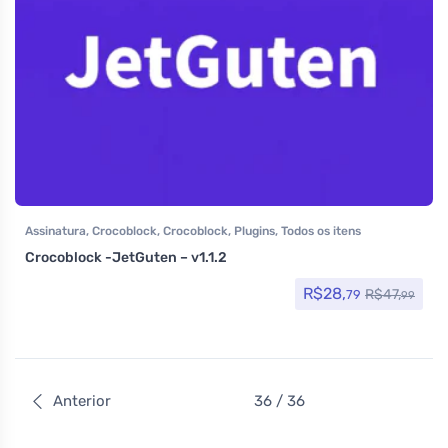
Assinatura
,
Crocoblock
,
Crocoblock
,
Plugins
,
Todos os itens
Crocoblock -JetGuten – v1.1.2
R$
28,
R$
47,
79
99
Anterior
36 / 36