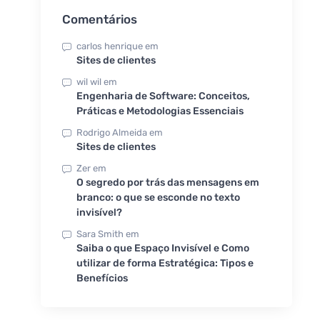
Comentários
carlos henrique
em
Sites de clientes
wil wil
em
Engenharia de Software: Conceitos,
Práticas e Metodologias Essenciais
Rodrigo Almeida
em
Sites de clientes
Zer
em
O segredo por trás das mensagens em
branco: o que se esconde no texto
invisível?
Sara Smith
em
Saiba o que Espaço Invisível e Como
utilizar de forma Estratégica: Tipos e
Benefícios