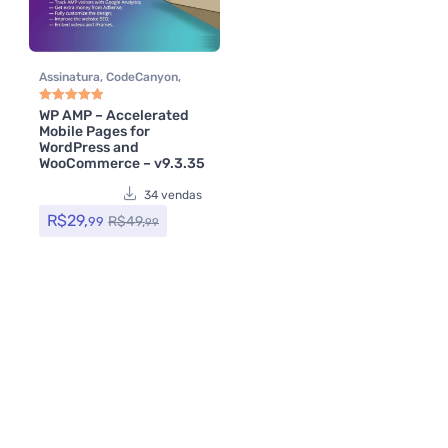
Assinatura
,
CodeCanyon
,
Performance
,
Plugins
,
Plugins Wocoomerce
,
SEO
,
WP AMP – Accelerated
Avaliação
5.00
de 5
Mobile Pages for
Todos os itens
,
WordPress and
Woocommerce
,
WP Rocket
,
WooCommerce – v9.3.35
Yoast SEO
34 vendas
R$
29,
R$
49,
99
99