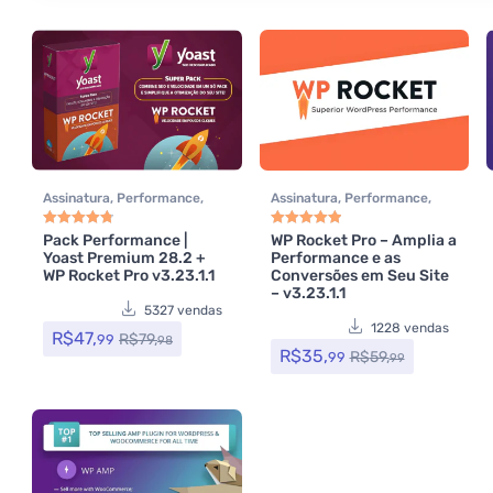
Assinatura
,
Performance
,
Assinatura
,
Performance
,
Plugins
,
SEO
,
Todos os itens
,
Plugins
,
Todos os itens
,
WP
WP Rocket
,
Yoast SEO
Rocket
Pack Performance |
WP Rocket Pro – Amplia a
Avaliação
4.85
de 5
Avaliação
5.00
de 5
Yoast Premium 28.2 +
Performance e as
WP Rocket Pro v3.23.1.1
Conversões em Seu Site
– v3.23.1.1
5327 vendas
1228 vendas
R$
47,
R$
79,
99
98
R$
35,
R$
59,
99
99