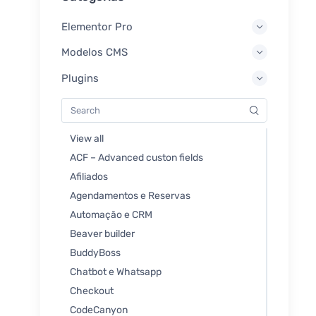
Elementor Pro
Modelos CMS
Plugins
View all
ACF – Advanced custon fields
Afiliados
Agendamentos e Reservas
Automação e CRM
Beaver builder
BuddyBoss
Chatbot e Whatsapp
Checkout
CodeCanyon