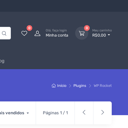
0
0
Olá, faça login
Meu carrinho
Minha conta
R$0,00
og
Início
Plugins
WP Rocket
is vendidos
Páginas 1 / 1