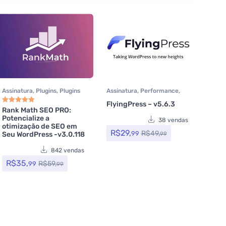
Assinatura
,
Plugins
,
Plugins
Assinatura
,
Performance
,
Wocoomerce
,
SEO
,
Todos os
Plugins
,
Todos os itens
,
WP
FlyingPress – v5.6.3
itens
,
WP Rocket
Rocket
Rank Math SEO PRO:
Avaliação
5.00
de 5
Potencialize a
38 vendas
otimização de SEO em
R$
29,
R$
49,
99
Seu WordPress -v3.0.118
99
842 vendas
R$
35,
R$
59,
99
99