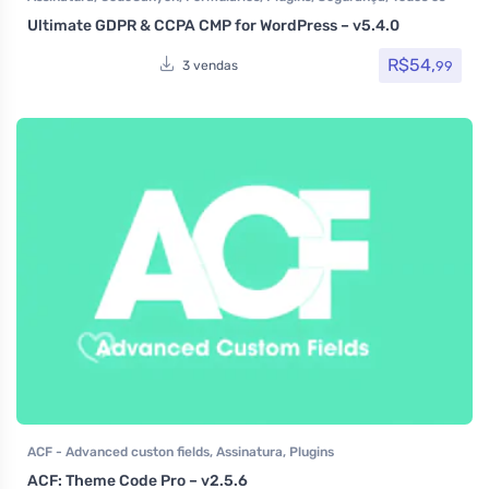
itens
Ultimate GDPR & CCPA CMP for WordPress – v5.4.0
R$
54,
99
3 vendas
ACF - Advanced custon fields
,
Assinatura
,
Plugins
ACF: Theme Code Pro – v2.5.6