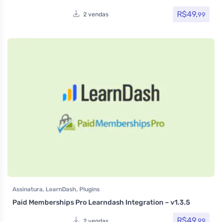
R$
49,
99
2 vendas
Assinatura
,
LearnDash
,
Plugins
Paid Memberships Pro Learndash Integration – v1.3.5
R$
49,
99
2 vendas