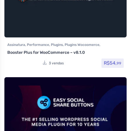
Assinatura
,
Performance
,
Plugins
,
Plugins Wocoomerce
,
Woocommerce
Booster Plus for WooCommerce – v8.1.0
R$
54,
99
3 vendas