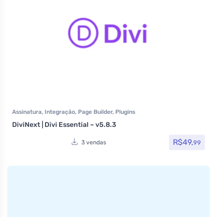
Assinatura
,
Integração
,
Page Builder
,
Plugins
DiviNext | Divi Essential – v5.8.3
R$
49,
99
3 vendas