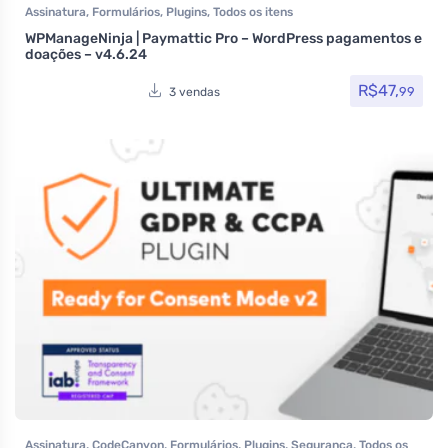
Assinatura
,
Formulários
,
Plugins
,
Todos os itens
WPManageNinja | Paymattic Pro – WordPress pagamentos e
doações – v4.6.24
R$
47,
99
3 vendas
Assinatura
,
CodeCanyon
,
Formulários
,
Plugins
,
Segurança
,
Todos os