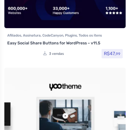
Afiliados
,
Assinatura
,
CodeCanyon
,
Plugins
,
Todos os itens
Easy Social Share Buttons for WordPress – v11.5
R$
47,
99
3 vendas