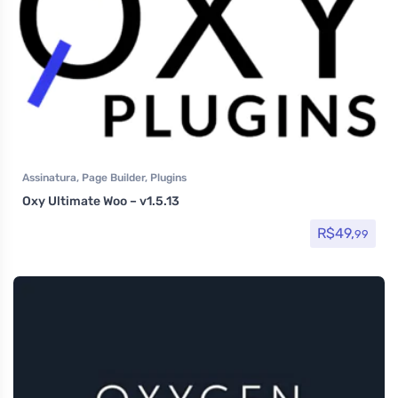
Assinatura
,
Page Builder
,
Plugins
Oxy Ultimate Woo – v1.5.13
R$
49,
99