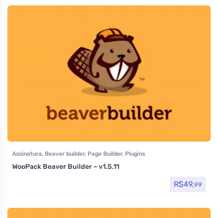
Assinatura
,
Beaver builder
,
Page Builder
,
Plugins
WooPack Beaver Builder – v1.5.11
R$
49,
99