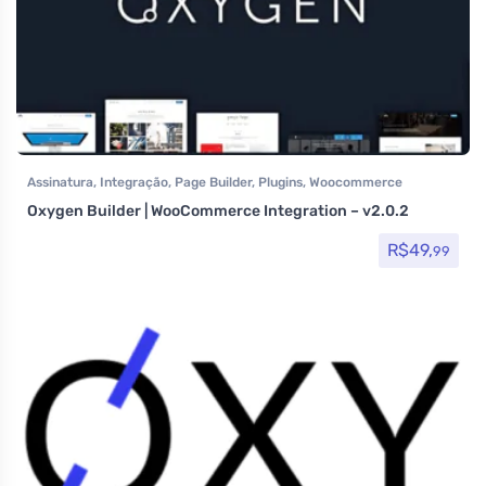
Assinatura
,
Integração
,
Page Builder
,
Plugins
,
Woocommerce
Oxygen Builder | WooCommerce Integration – v2.0.2
R$
49,
99