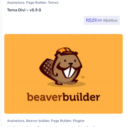
Assinatura
,
Page Builder
,
Temas
Tema Divi – v5.9.0
R$
29,
R$
49,
99
99
Assinatura
,
Beaver builder
,
Page Builder
,
Plugins