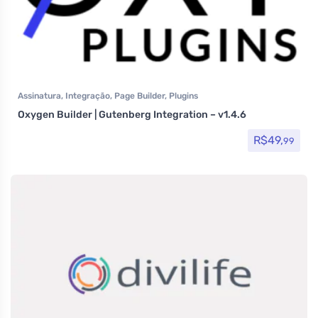
Assinatura
,
Integração
,
Page Builder
,
Plugins
Oxygen Builder | Gutenberg Integration – v1.4.6
R$
49,
99