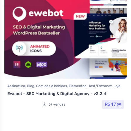
Assinatura
,
Blog
,
Comidas e bebidas
,
Elementor
,
Host/Extranet
,
Loja
Virtual
,
Multiuso
,
Portfolio
,
Saúde e Beleza
,
Som e video
,
Tecnologia
,
Ewebot – SEO Marketing & Digital Agency – v3.2.4
Temas
,
Themeforest
,
Woocommerce
R$
47,
99
57 vendas