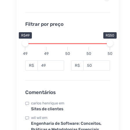
Filtrar por preço
R$49
R$50
49
49
50
50
50
R$
R$
Comentários
carlos henrique
em
Sites de clientes
wil wil
em
Engenharia de Software: Conceitos,
Práticas e Metodologias Essenciais