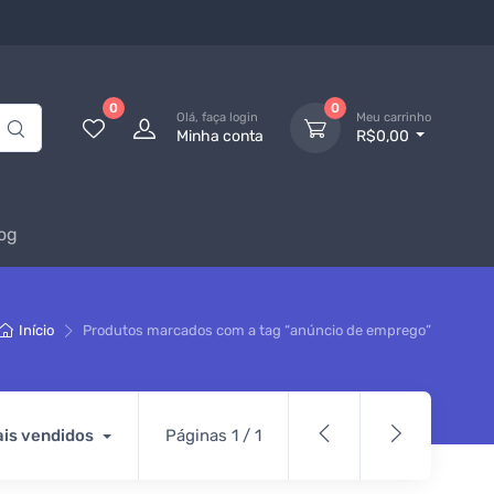
0
0
Olá, faça login
Meu carrinho
Minha conta
R$0,00
og
Início
Produtos marcados com a tag “anúncio de emprego”
is vendidos
Páginas 1 / 1