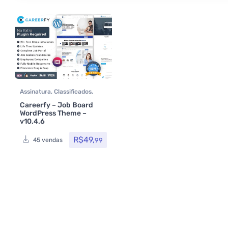
Assinatura
,
Classificados
,
Elementor
,
Elementor Pro
,
Careerfy – Job Board
Loja Virtual
,
MarketPlace
,
WordPress Theme –
Multiuso
,
Temas
,
v10.4.6
Themeforest
,
Todos os itens
,
Woocommerce
R$
49,
99
45 vendas