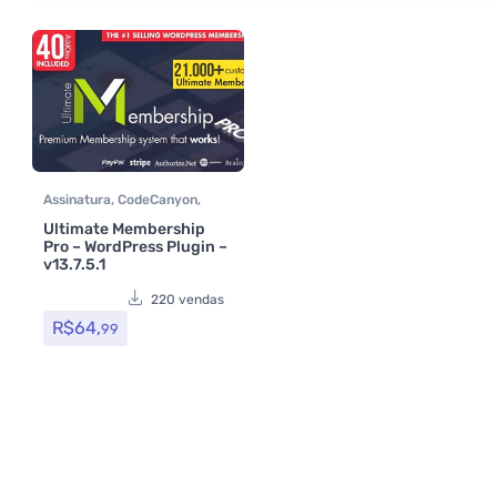
Assinatura
,
CodeCanyon
,
Conteúdo restrito
,
Ultimate Membership
Memberpress
,
Plugins
Pro – WordPress Plugin –
v13.7.5.1
220 vendas
R$
64,
99