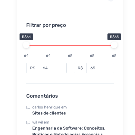
Filtrar por preço
R$64
R$65
64
64
65
65
65
R$
R$
Comentários
carlos henrique
em
Sites de clientes
wil wil
em
Engenharia de Software: Conceitos,
Práticas e Metodologias Essenciais