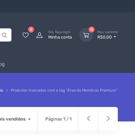
0
0
Olá, faça login
Meu carrinho
Minha conta
R$0,00
og
io
Produtos marcados com a tag “Área de Membros Premium”
is vendidos
Páginas 1 / 1