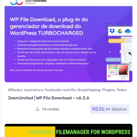
Afiliados
,
Assinatura
,
Conteúdo restrito
,
Dropshipping
,
Plugins
,
Todos
os itens
JoomUnited | WP File Download – v6.3.6
R$
35,
R$
59,
99
74 vendas
99