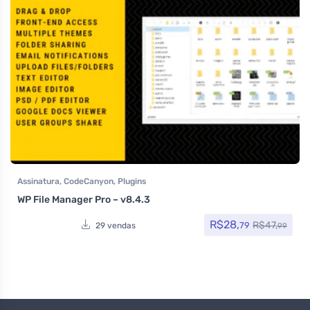
Assinatura
,
CodeCanyon
,
Plugins
WP File Manager Pro – v8.4.3
R$
28,
R$
47,
79
29 vendas
99