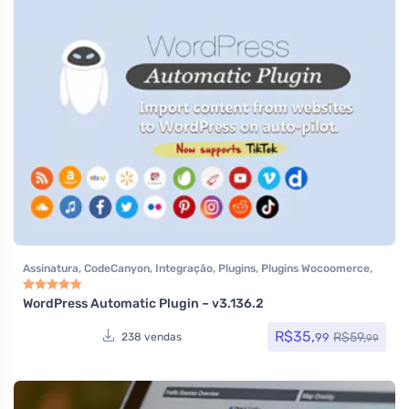
Assinatura
,
CodeCanyon
,
Integração
,
Plugins
,
Plugins Wocoomerce
,
Social Media Plugins
,
Todos os itens
,
Woocommerce
WordPress Automatic Plugin – v3.136.2
Avaliação
5.00
de 5
R$
35,
R$
59,
99
238 vendas
99