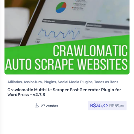
Afiliados
,
Assinatura
,
Plugins
,
Social Media Plugins
,
Todos os itens
Crawlomatic Multisite Scraper Post Generator Plugin for
WordPress – v2.7.3
R$
35,
R$
59,
99
27 vendas
99