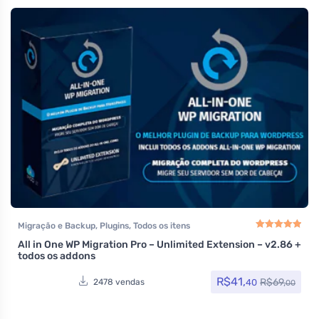
Migração e Backup
,
Plugins
,
Todos os itens
All in One WP Migration Pro – Unlimited Extension – v2.86 +
Avaliação
5.00
de
todos os addons
R$
41,
R$
69,
40
2478 vendas
00