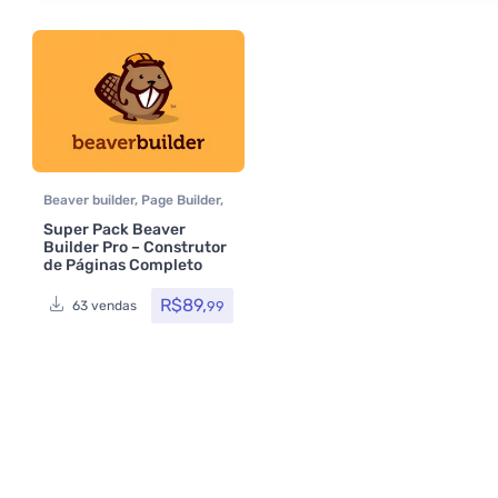
Beaver builder
,
Page Builder
,
Plugins
,
Todos os itens
,
Super Pack Beaver
Woocommerce
Builder Pro – Construtor
de Páginas Completo
R$
89,
99
63 vendas