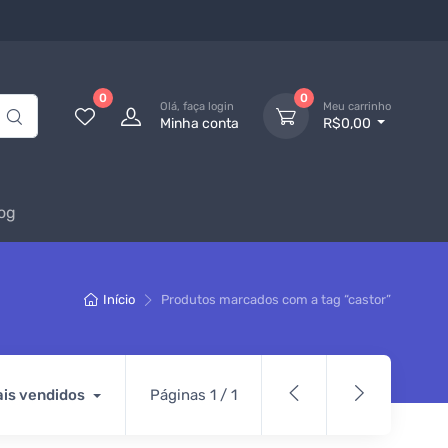
0
0
Olá, faça login
Meu carrinho
Minha conta
R$0,00
og
Início
Produtos marcados com a tag “castor”
is vendidos
Páginas 1 / 1