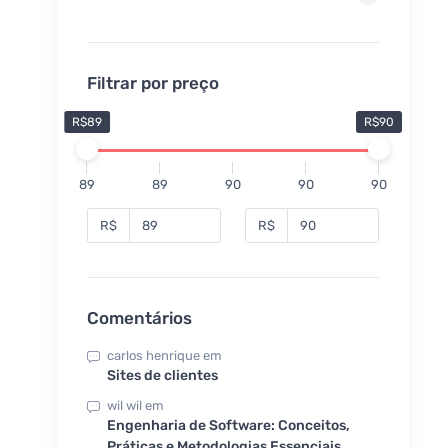
Filtrar por preço
R$89
R$90
89
89
90
90
90
R$
R$
Comentários
carlos henrique
em
Sites de clientes
wil wil
em
Engenharia de Software: Conceitos,
Práticas e Metodologias Essenciais