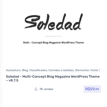
Assinatura
,
Blog
,
Classificados
,
Comidas e bebidas
,
Elementor
,
Hotel /
Viagem
,
Imobiliária
,
Listagens e diretórios
,
Loja Virtual
,
MarketPlace
,
Soledad – Multi-Concept Blog Magazine WordPress Theme
Multiuso
,
Política
,
Portfolio
,
Reservas e Aluguel
,
Saúde e Beleza
,
Som
– v8.7.5
e video
,
Themeforest
,
Todos os itens
R$
59,
99
78 vendas