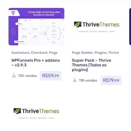
Assinatura
,
Checkout
,
Page
Page Builder
,
Plugins
,
Thrive
Builder
,
Performance
,
plugins
,
Thrive Themes
WPFunnels Pro + addons
Super Pack – Thrive
Plugins
,
Plugins
– v2.9.3
Themes (Todos os
Wocoomerce
,
Todos os itens
,
plugins)
Woocommerce
R$
59,
99
130 vendas
R$
79,
99
118 vendas