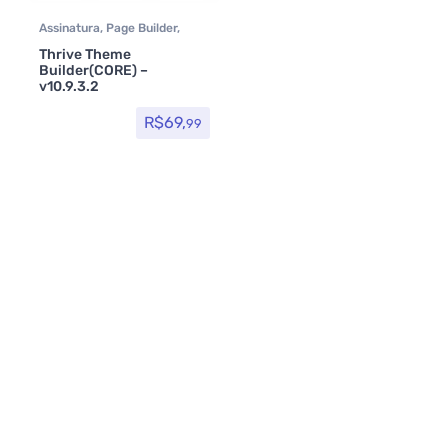
Assinatura
,
Page Builder
,
Plugins
,
Thrive plugins
,
Thrive Theme
Thrive Themes
Builder(CORE) –
v10.9.3.2
R$
69,
99