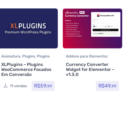
Assinatura
,
Plugins
,
Plugins
Addons para Elementor
,
Wocoomerce
,
Assinatura
,
Plugins
XLPlugins – Plugins
Currency Converter
Woocommerce
WooCommerce Focados
Widget for Elementor –
Em Conversão
v1.3.0
R$
59,
R$
49,
99
99
11 vendas