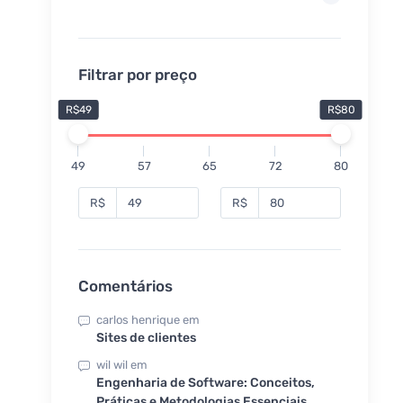
Filtrar por preço
R$49
R$80
49
57
65
72
80
R$
R$
Comentários
carlos henrique
em
Sites de clientes
wil wil
em
Engenharia de Software: Conceitos,
Práticas e Metodologias Essenciais