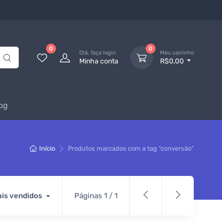
0
0
Olá, faça login
Meu carrinho
Minha conta
R$0,00
og
Início
Produtos marcados com a tag “conversão”
is vendidos
Páginas 1 / 1