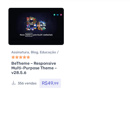
Assinatura
,
Blog
,
Educação /
E-learning
,
Elementor
,
Loja
Virtual
,
MarketPlace
,
BeTheme – Responsive
Avaliação
5.00
de 5
Multi-Purpose Theme –
Multiuso
,
Portfolio
,
Reservas
v28.5.6
e Aluguel
,
Saúde e Beleza
,
Som e video
,
Tecnologia
,
R$
49,
99
356 vendas
Temas
,
Themeforest
,
Todos
os itens
,
Woocommerce