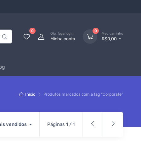
0
0
Olá, faça login
Meu carrinho
Minha conta
R$0,00
og
Início
Produtos marcados com a tag “Corporate”
is vendidos
Páginas 1 / 1