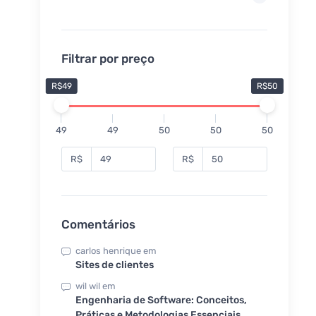
Filtrar por preço
R$49
R$50
49
49
50
50
50
R$
R$
Comentários
carlos henrique
em
Sites de clientes
wil wil
em
Engenharia de Software: Conceitos,
Práticas e Metodologias Essenciais