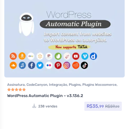
Assinatura
,
CodeCanyon
,
Integração
,
Plugins
,
Plugins Wocoomerce
,
Social Media Plugins
,
Todos os itens
,
Woocommerce
WordPress Automatic Plugin – v3.136.2
Avaliação
5.00
de 5
R$
35,
R$
59,
99
238 vendas
99