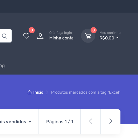
0
0
Olá, faça login
Meu carrinho
Minha conta
R$0,00
og
Início
Produtos marcados com a tag “Excel”
is vendidos
Páginas 1 / 1