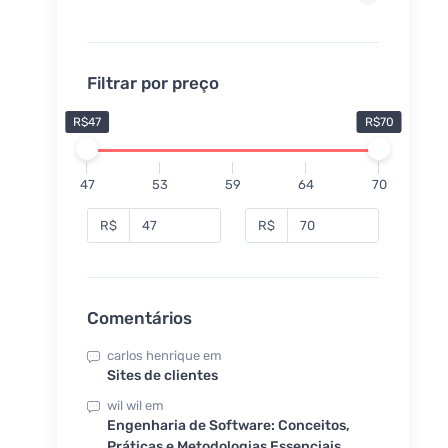
Filtrar por preço
R$47
R$70
47
53
59
64
70
R$
R$
Comentários
carlos henrique
em
Sites de clientes
wil wil
em
Engenharia de Software: Conceitos,
Práticas e Metodologias Essenciais