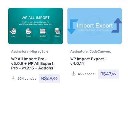
Assinatura
,
Migração e
Assinatura
,
CodeCanyon
,
Backup
,
Performance
,
Migração e Backup
,
WP All Import Pro –
WP Import Export –
Plugins
Performance
,
Plugins
v5.0.8 + WP All Export
v4.0.14
Pro – v1.9.15 + Addons
R$
47,
99
45 vendas
R$
69,
99
604 vendas