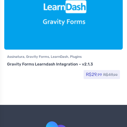
Assinatura
,
Gravity Forms
,
LearnDash
,
Plugins
Gravity Forms Learndash Integration – v2.1.3
R$
29,
R$
49,
99
99