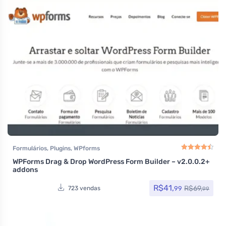
Formulários
,
Plugins
,
WPforms
WPForms Drag & Drop WordPress Form Builder – v2.0.0.2+
Avaliação
4.50
de
addons
R$
41,
R$
69,
99
723 vendas
99