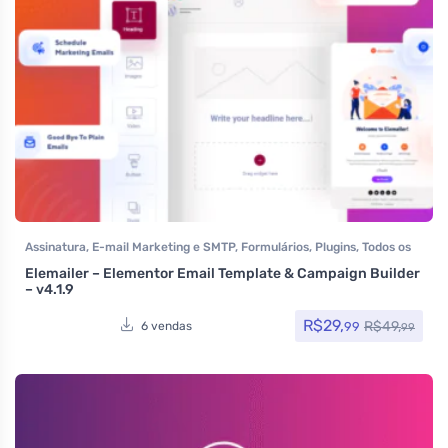
Assinatura
,
E-mail Marketing e SMTP
,
Formulários
,
Plugins
,
Todos os
itens
Elemailer – Elementor Email Template & Campaign Builder
– v4.1.9
R$
29,
R$
49,
99
6 vendas
99