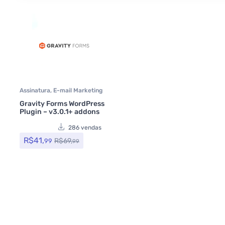
Assinatura
,
E-mail Marketing
e SMTP
,
Formulários
,
Gravity
Gravity Forms WordPress
Forms
,
Plugins
Plugin – v3.0.1+ addons
286 vendas
R$
41,
R$
69,
99
99