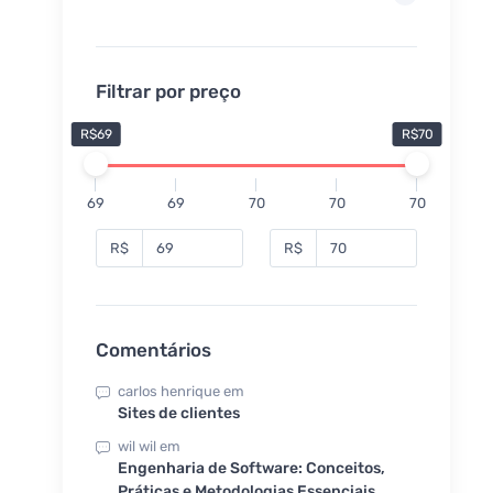
Filtrar por preço
R$69
R$70
69
69
70
70
70
R$
R$
Comentários
carlos henrique
em
Sites de clientes
wil wil
em
Engenharia de Software: Conceitos,
Práticas e Metodologias Essenciais