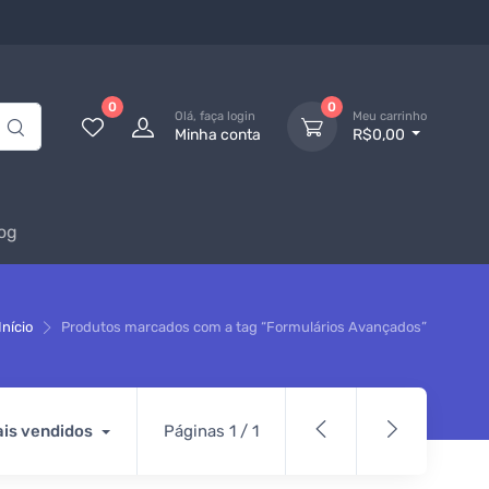
0
0
Olá, faça login
Meu carrinho
Minha conta
R$0,00
og
Início
Produtos marcados com a tag “Formulários Avançados”
is vendidos
Páginas 1 / 1