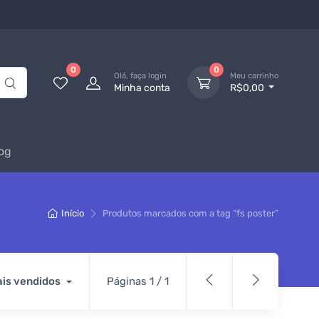
0
0
Olá, faça login
Meu carrinho
Minha conta
R$0,00
og
Início
Produtos marcados com a tag “fs poster”
is vendidos
Páginas 1 / 1