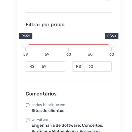
Filtrar por preço
R$59
R$60
59
59
60
60
60
R$
R$
Comentários
carlos henrique
em
Sites de clientes
wil wil
em
Engenharia de Software: Conceitos,
Práticas e Metodologias Essenciais