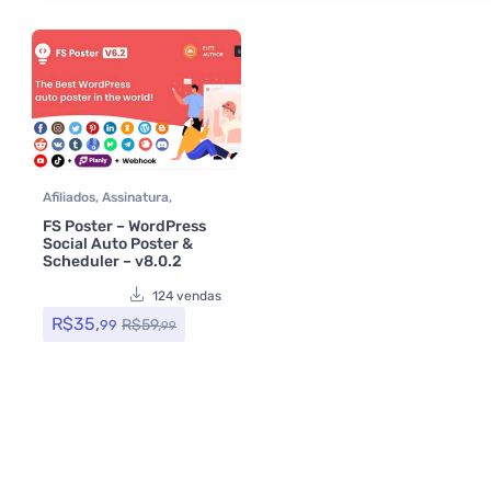
Afiliados
,
Assinatura
,
CodeCanyon
,
Dropshipping
,
FS Poster – WordPress
Plugins
,
Social Media Plugins
,
Social Auto Poster &
Todos os itens
Scheduler – v8.0.2
124 vendas
R$
35,
R$
59,
99
99