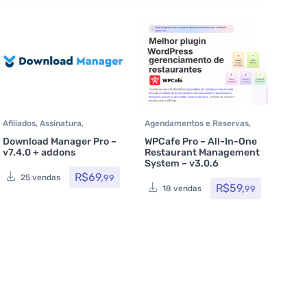
Afiliados
,
Assinatura
,
Agendamentos e Reservas
,
Marketplace
,
Plugins
Assinatura
,
Delivery
,
Download Manager Pro –
WPCafe Pro – All-In-One
Listagens e diretórios
,
v7.4.0 + addons
Restaurant Management
Plugins
,
Plugins
System – v3.0.6
Wocoomerce
,
Todos os itens
R$
69,
99
25 vendas
R$
59,
99
18 vendas