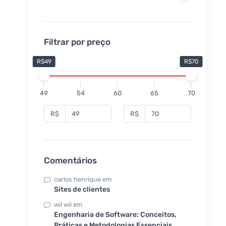
Filtrar por preço
R$49
R$70
49
54
60
65
70
R$
R$
Comentários
carlos henrique
em
Sites de clientes
wil wil
em
Engenharia de Software: Conceitos,
Práticas e Metodologias Essenciais