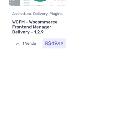
Assinatura
,
Delivery
,
Plugins
,
Woocommerce
WCFM – Wocommerce
Frontend Manager
Delivery – 1.2.9
R$
49,
99
1 Venda