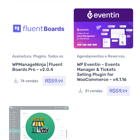
Assinatura
,
Plugins
,
Todos os
Agendamentos e Reservas
,
itens
Assinatura
,
CodeCanyon
,
WPManageNinja | Fluent
WP Eventin – Events
Listagens e diretórios
,
Boards Pro – v2.0.4
Manager & Tickets
Plugins
,
Plugins
Selling Plugin for
Wocoomerce
,
Todos os itens
WooCommerce – v4.1.16
R$
59,
99
74 vendas
R$
59,
99
31 vendas