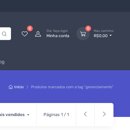
0
0
Olá, faça login
Meu carrinho
Minha conta
R$0,00
og
Início
Produtos marcados com a tag “gerenciamento”
is vendidos
Páginas 1 / 1