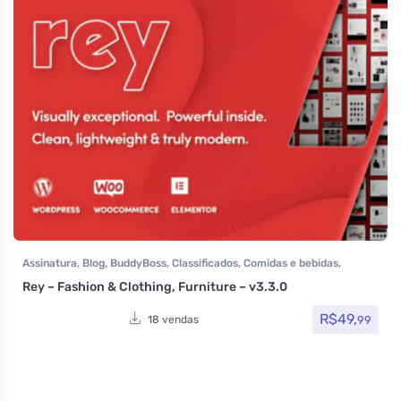
Assinatura
,
Blog
,
BuddyBoss
,
Classificados
,
Comidas e bebidas
,
Elementor
,
Hotel / Viagem
,
Imobiliária
,
Loja Virtual
,
MarketPlace
,
Rey – Fashion & Clothing, Furniture – v3.3.0
Multiuso
,
Portfolio
,
Saúde e Beleza
,
Som e video
,
Tecnologia
,
Temas
,
Themeforest
,
Venda de carros
,
Woocommerce
R$
49,
99
18 vendas