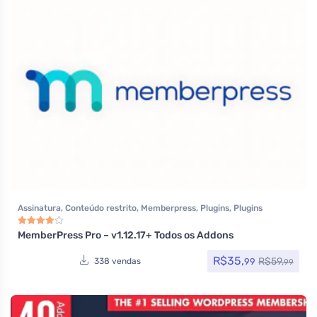
Assinatura
,
Conteúdo restrito
,
Memberpress
,
Plugins
,
Plugins
Wocoomerce
,
Woocommerce
MemberPress Pro – v1.12.17+ Todos os Addons
Avaliação
4.00
de 5
R$
35,
R$
59,
99
338 vendas
99