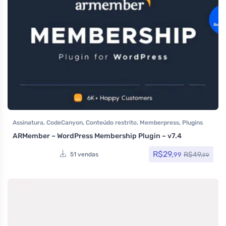
Assinatura
,
CodeCanyon
,
Conteúdo restrito
,
Memberpress
,
Plugins
ARMember – WordPress Membership Plugin – v7.4
R$
29,
R$
49,
99
51 vendas
99