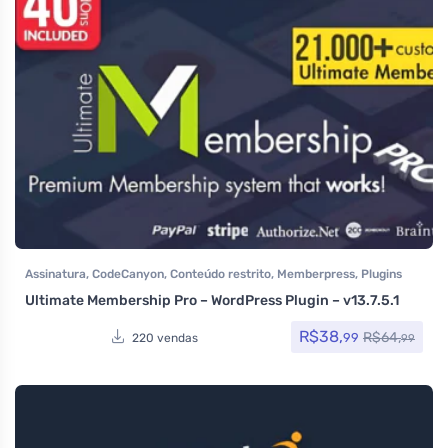
Assinatura
,
CodeCanyon
,
Conteúdo restrito
,
Memberpress
,
Plugins
Ultimate Membership Pro – WordPress Plugin – v13.7.5.1
R$
38,
R$
64,
99
220 vendas
99