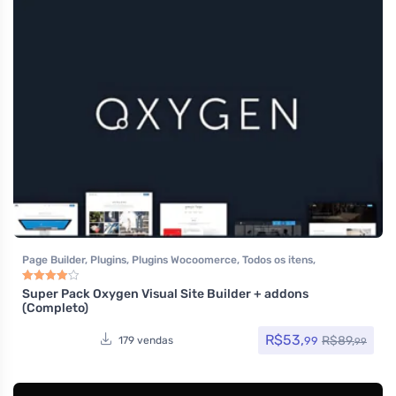
Page Builder
,
Plugins
,
Plugins Wocoomerce
,
Todos os itens
,
Woocommerce
Super Pack Oxygen Visual Site Builder + addons
Avaliação
4.00
de 5
(Completo)
R$
53,
R$
89,
99
179 vendas
99