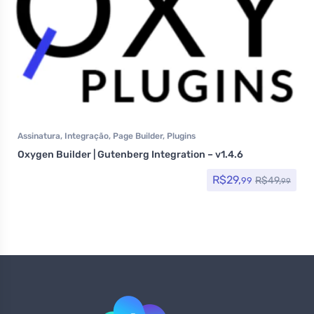
Assinatura
,
Integração
,
Page Builder
,
Plugins
Oxygen Builder | Gutenberg Integration – v1.4.6
R$
29,
R$
49,
99
99