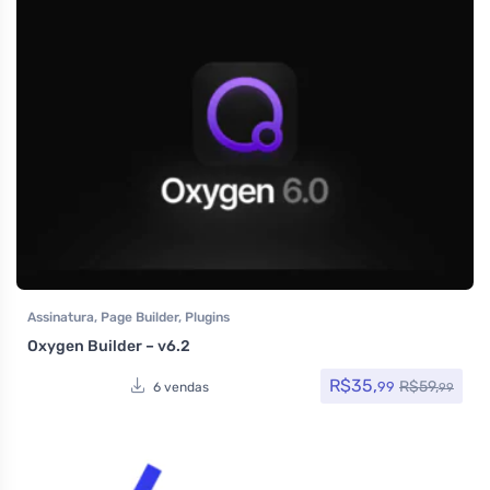
Assinatura
,
Page Builder
,
Plugins
Oxygen Builder – v6.2
R$
35,
R$
59,
99
6 vendas
99