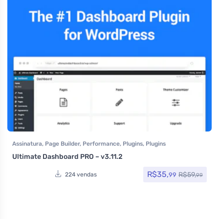
Assinatura
,
Page Builder
,
Performance
,
Plugins
,
Plugins
Wocoomerce
,
Segurança
,
Todos os itens
,
Woocommerce
Ultimate Dashboard PRO – v3.11.2
R$
35,
R$
59,
99
224 vendas
99