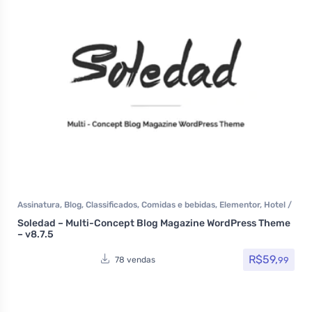
Assinatura
,
Blog
,
Classificados
,
Comidas e bebidas
,
Elementor
,
Hotel /
Viagem
,
Imobiliária
,
Listagens e diretórios
,
Loja Virtual
,
MarketPlace
,
Soledad – Multi-Concept Blog Magazine WordPress Theme
Multiuso
,
Política
,
Portfolio
,
Reservas e Aluguel
,
Saúde e Beleza
,
Som
– v8.7.5
e video
,
Themeforest
,
Todos os itens
R$
59,
99
78 vendas