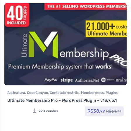
Assinatura
,
CodeCanyon
,
Conteúdo restrito
,
Memberpress
,
Plugins
Ultimate Membership Pro – WordPress Plugin – v13.7.5.1
R$
38,
R$
64,
99
220 vendas
99