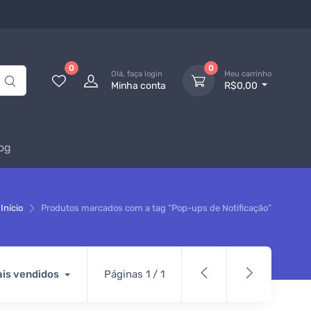
0
0
Olá, faça login
Meu carrinho
Minha conta
R$0,00
og
Início
Produtos marcados com a tag “Pop-ups de Notificação”
is vendidos
Páginas 1 / 1