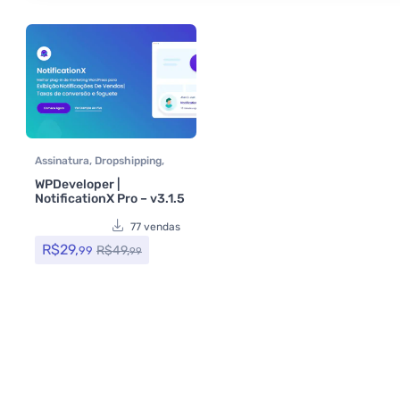
Assinatura
,
Dropshipping
,
Plugins
,
Plugins
WPDeveloper |
Wocoomerce
,
Social Media
NotificationX Pro – v3.1.5
Plugins
,
Todos os itens
,
Woocommerce
77 vendas
R$
29,
R$
49,
99
99