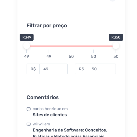
Filtrar por preço
R$49
R$50
49
49
50
50
50
R$
R$
Comentários
carlos henrique
em
Sites de clientes
wil wil
em
Engenharia de Software: Conceitos,
Práticas e Metodologias Essenciais