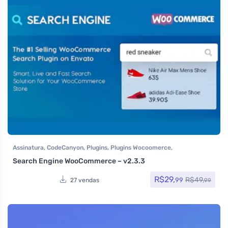
Assinatura
,
CodeCanyon
,
Plugins
,
Plugins Wocoomerce
,
Woocommerce
Search Engine WooCommerce – v2.3.3
R$
29,
R$
49,
99
27 vendas
99