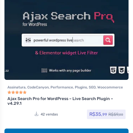
Assinatura
,
CodeCanyon
,
Performance
,
Plugins
,
SEO
,
Woocommerce
Ajax Search Pro for WordPress – Live Search Plugin –
Avaliação
5.00
de 5
v4.29.1
R$
35,
R$
59,
99
42 vendas
99