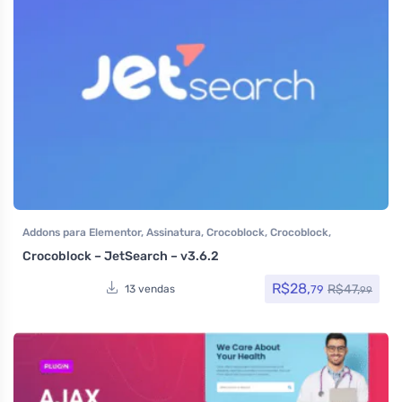
Addons para Elementor
,
Assinatura
,
Crocoblock
,
Crocoblock
,
Elementor Pro
,
Plugins
,
Todos os itens
Crocoblock – JetSearch – v3.6.2
R$
28,
R$
47,
79
13 vendas
99