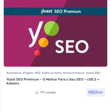
Assinatura
,
Plugins
,
SEO
,
Todos os itens
,
Woocommerce
,
Yoast SEO
Yoast SEO Premium – O Melhor Para o Seu SEO – v28.2 +
Addons
R$
59,
99
917 vendas