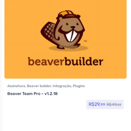
Assinatura
,
Beaver builder
,
Integração
,
Plugins
Beaver Team Pro – v1.2.18
R$
29,
R$
49,
99
99